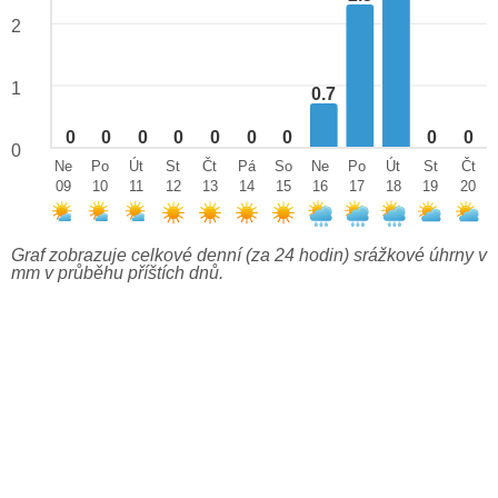
2
1
0.7
0
0
0
0
0
0
0
0
0
0
Ne
Po
Út
St
Čt
Pá
So
Ne
Po
Út
St
Čt
09
10
11
12
13
14
15
16
17
18
19
20
Graf zobrazuje celkové denní (za 24 hodin) srážkové úhrny v
mm v průběhu příštích dnů.