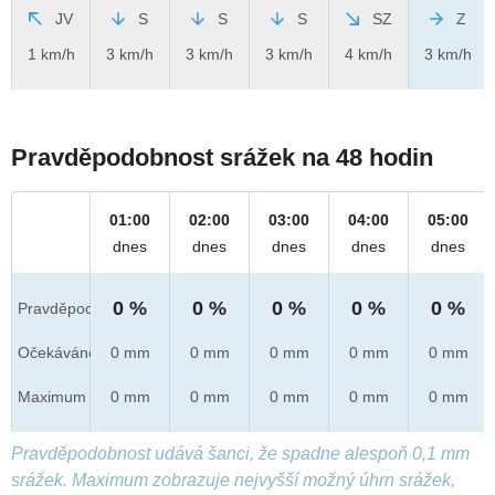
JV
S
S
S
SZ
Z
1 km/h
3 km/h
3 km/h
3 km/h
4 km/h
3 km/h
Pravděpodobnost srážek na 48 hodin
01:00
02:00
03:00
04:00
05:00
dnes
dnes
dnes
dnes
dnes
0 %
0 %
0 %
0 %
0 %
Pravděpod.
Očekáváno
0 mm
0 mm
0 mm
0 mm
0 mm
Maximum
0 mm
0 mm
0 mm
0 mm
0 mm
Pravděpodobnost udává šanci, že spadne alespoň 0,1 mm
srážek. Maximum zobrazuje nejvyšší možný úhrn srážek,