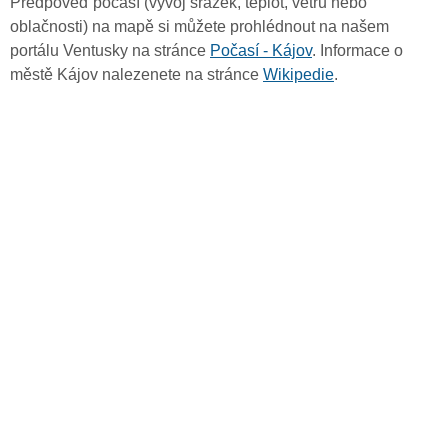
Předpověď počasí (vývoj srážek, teplot, větru nebo
oblačnosti) na mapě si můžete prohlédnout na našem
portálu Ventusky na stránce
Počasí - Kájov
. Informace o
městě Kájov nalezenete na stránce
Wikipedie
.