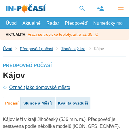
Přejít
na
hlavní
obsah
Úvod
Aktuálně
Radar
Předpověď
Numerický model
Vrací se tropické teploty, zítra až 35 °C
AKTUALITA:
Úvod
Předpověď počasí
Jihočeský kraj
Kájov
PŘEDPOVĚĎ POČASÍ
Kájov
Označit jako domovské město
Počasí
Slunce a Měsíc
Kvalita ovzduší
Kájov leží v kraji Jihočeský (536 m n. m.). Předpověď je
sestavena podle několika modelů (ICON, GFS, ECMWF).