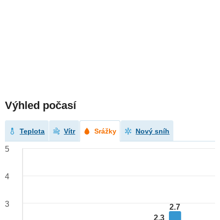
Výhled počasí
Teplota
Vítr
Srážky
Nový sníh
5
4
3
2.7
2.3