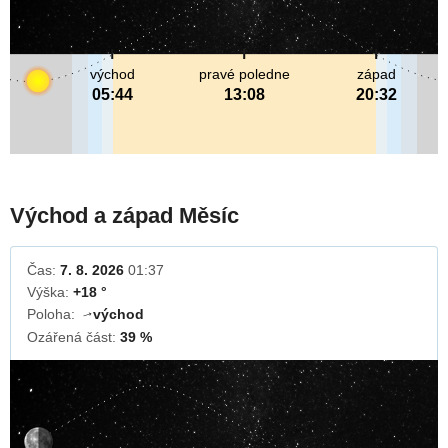
východ
pravé poledne
západ
05:44
13:08
20:32
Východ a západ Měsíc
Čas:
7. 8. 2026
01:37
Výška:
+18 °
Poloha:
východ
↓
Ozářená část:
39 %