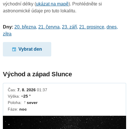
východní délky (
ukázat na mapě
). Prohlédněte si
astronomické údaje pro tuto lokalitu.
Dny:
20. března
,
21. června
,
23. září
,
21. prosince
,
dnes
,
zítra
Vybrat den
Východ a západ Slunce
Čas:
7. 8. 2026
01:37
Výška:
−25 °
Poloha:
sever
↓
Fáze:
noc