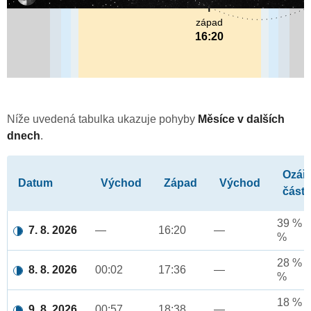
západ
16:20
Níže uvedená tabulka ukazuje pohyby
Měsíce v dalších
dnech
.
Ozář
Datum
Východ
Západ
Východ
část
39 % a
7. 8. 2026
—
16:20
—
%
28 % a
8. 8. 2026
00:02
17:36
—
%
18 % a
9. 8. 2026
00:57
18:38
—