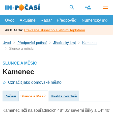
Přejít
na
hlavní
obsah
Úvod
Aktuálně
Radar
Předpověď
Numerický model
Převážně slunečno s letními teplotami
AKTUALITA:
Úvod
Předpověď počasí
Jihočeský kraj
Kamenec
Slunce a měsíc
SLUNCE A MĚSÍC
Kamenec
Označit jako domovské město
Počasí
Slunce a Měsíc
Kvalita ovzduší
Kamenec leží na souřadnicích 48° 35' severní šířky a 14° 40'