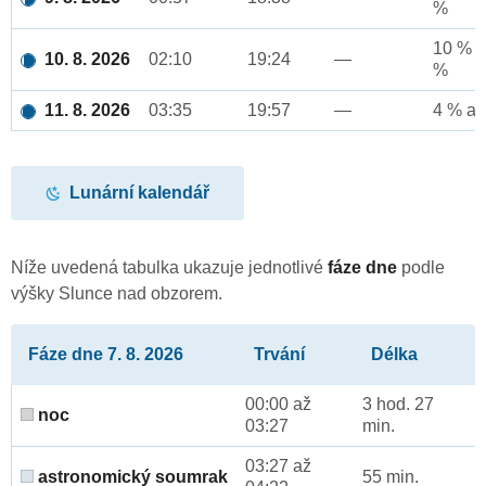
%
10 % a
10. 8. 2026
02:10
19:24
—
%
11. 8. 2026
03:35
19:57
—
4 % až
Lunární kalendář
Níže uvedená tabulka ukazuje jednotlivé
fáze dne
podle
výšky Slunce nad obzorem.
Fáze dne 7. 8. 2026
Trvání
Délka
00:00 až
3 hod. 27
noc
03:27
min.
03:27 až
astronomický soumrak
55 min.