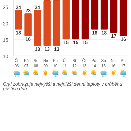
25
24
24
23
20
18
18
18
17
16
16
15
15
15
15
13
13
13
10
Čt
Pá
So
Ne
Po
Út
St
Čt
Pá
So
Ne
Po
06
07
08
09
10
11
12
13
14
15
16
17
Graf zobrazuje nejvyšší a nejnižší denní teploty v průběhu
příštích dnů.