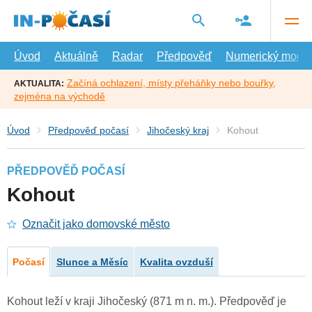
Přejít
na
hlavní
obsah
Úvod
Aktuálně
Radar
Předpověď
Numerický model
Začíná ochlazení, místy přeháňky nebo bouřky,
AKTUALITA:
zejména na východě
Úvod
Předpověď počasí
Jihočeský kraj
Kohout
PŘEDPOVĚĎ POČASÍ
Kohout
Označit jako domovské město
Počasí
Slunce a Měsíc
Kvalita ovzduší
Kohout leží v kraji Jihočeský (871 m n. m.). Předpověď je