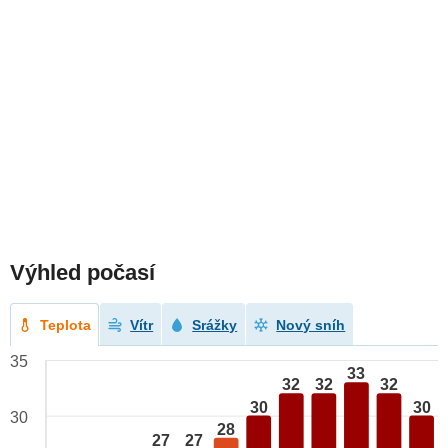
Výhled počasí
Teplota
Vítr
Srážky
Nový sníh
35
33
32
32
32
30
30
30
28
27
27