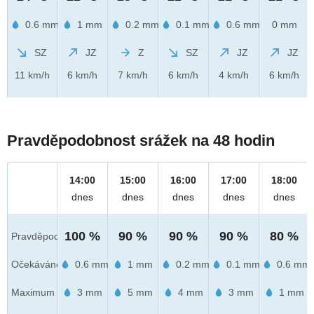
0.6 mm
1 mm
0.2 mm
0.1 mm
0.6 mm
0 mm
SZ
JZ
Z
SZ
JZ
JZ
11 km/h
6 km/h
7 km/h
6 km/h
4 km/h
6 km/h
Pravděpodobnost srážek na 48 hodin
14:00
15:00
16:00
17:00
18:00
dnes
dnes
dnes
dnes
dnes
100 %
90 %
90 %
90 %
80 %
Pravděpod.
Očekáváno
0.6 mm
1 mm
0.2 mm
0.1 mm
0.6 mm
Maximum
3 mm
5 mm
4 mm
3 mm
1 mm