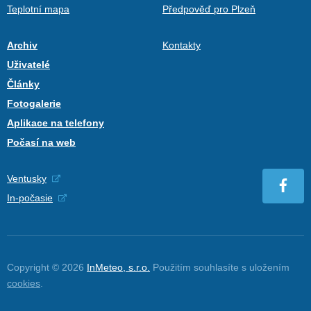
Teplotní mapa
Předpověď pro Plzeň
Archiv
Kontakty
Uživatelé
Články
Fotogalerie
Aplikace na telefony
Počasí na web
Ventusky
In-počasie
Copyright © 2026
InMeteo, s.r.o.
Použitím souhlasíte s uložením
cookies
.