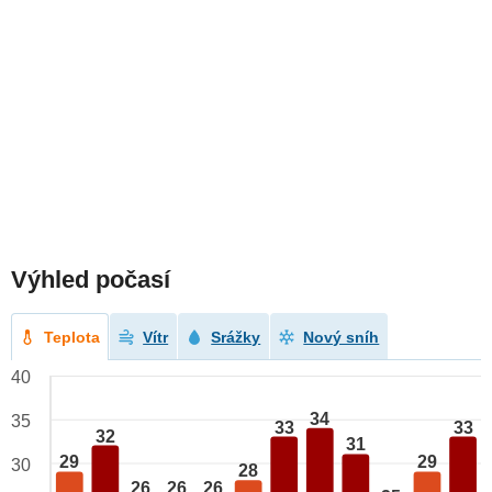
Výhled počasí
Teplota
Vítr
Srážky
Nový sníh
40
34
35
33
33
32
31
29
29
30
28
26
26
26