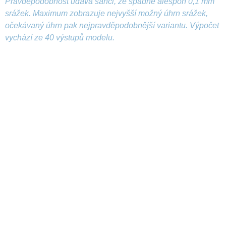
Pravděpodobnost udává šanci, že spadne alespoň 0,1 mm
srážek. Maximum zobrazuje nejvyšší možný úhrn srážek,
očekávaný úhrn pak nejpravděpodobnější variantu. Výpočet
vychází ze 40 výstupů modelu.