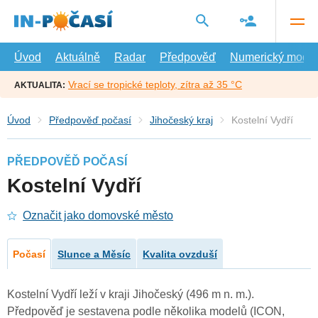
Přejít
na
hlavní
obsah
Úvod
Aktuálně
Radar
Předpověď
Numerický model
Vrací se tropické teploty, zítra až 35 °C
AKTUALITA:
Úvod
Předpověď počasí
Jihočeský kraj
Kostelní Vydří
PŘEDPOVĚĎ POČASÍ
Kostelní Vydří
Označit jako domovské město
Počasí
Slunce a Měsíc
Kvalita ovzduší
Kostelní Vydří leží v kraji Jihočeský (496 m n. m.).
Předpověď je sestavena podle několika modelů (ICON,