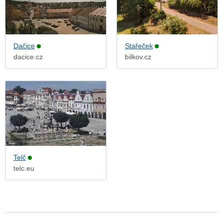
Dačice
Stařeček
dacice.cz
bilkov.cz
Telč
telc.eu