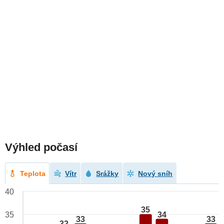
Výhled počasí
Teplota
Vítr
Srážky
Nový sníh
40
35
34
35
33
33