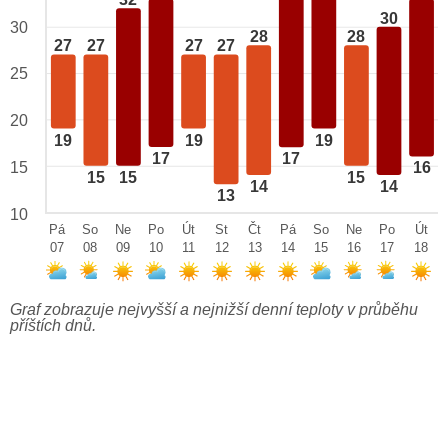
32
30
30
28
28
27
27
27
27
25
20
19
19
19
17
17
15
16
15
15
15
14
14
13
10
Pá
So
Ne
Po
Út
St
Čt
Pá
So
Ne
Po
Út
07
08
09
10
11
12
13
14
15
16
17
18
Graf zobrazuje nejvyšší a nejnižší denní teploty v průběhu
příštích dnů.