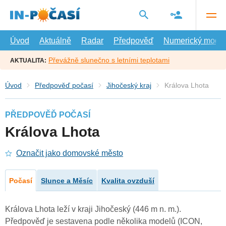
Přejít
na
hlavní
obsah
Úvod
Aktuálně
Radar
Předpověď
Numerický model
Převážně slunečno s letními teplotami
AKTUALITA:
Úvod
Předpověď počasí
Jihočeský kraj
Králova Lhota
PŘEDPOVĚĎ POČASÍ
Králova Lhota
Označit jako domovské město
Počasí
Slunce a Měsíc
Kvalita ovzduší
Králova Lhota leží v kraji Jihočeský (446 m n. m.).
Předpověď je sestavena podle několika modelů (ICON,