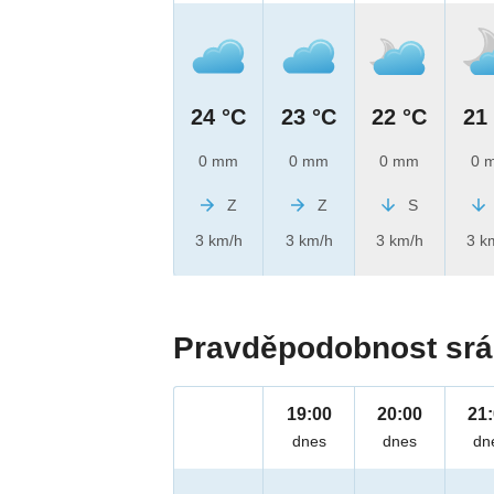
24 °C
23 °C
22 °C
21
0 mm
0 mm
0 mm
0 
Z
Z
S
3 km/h
3 km/h
3 km/h
3 k
Pravděpodobnost srá
19:00
20:00
21
dnes
dnes
dn