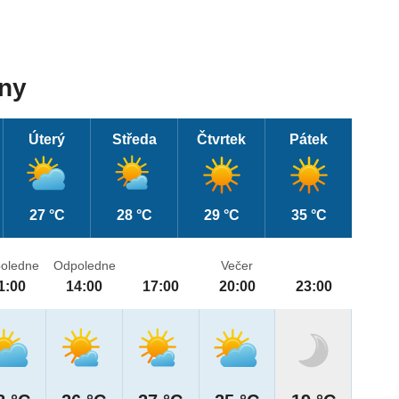
dny
Úterý
Středa
Čtvrtek
Pátek
27 °C
28 °C
29 °C
35 °C
oledne
Odpoledne
Večer
1:00
14:00
17:00
20:00
23:00