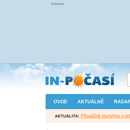
Přejít
na
hlavní
obsah
ÚVOD
AKTUÁLNĚ
RADA
Převážně slunečno s let
AKTUALITA: