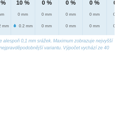
 %
10 %
0 %
0 %
0 %
0 %
mm
0 mm
0 mm
0 mm
0 mm
0 mm
2 mm
0.2 mm
0 mm
0 mm
0 mm
0 mm
e alespoň 0,1 mm srážek. Maximum zobrazuje nejvyšší
nejpravděpodobnější variantu. Výpočet vychází ze 40