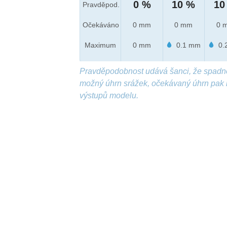
0 %
10 %
10
Pravděpod.
Očekáváno
0 mm
0 mm
0 
Maximum
0 mm
0.1 mm
0.
Pravděpodobnost udává šanci, že spadn
možný úhrn srážek, očekávaný úhrn pak 
výstupů modelu.