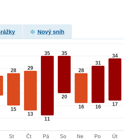
Srážky
Nový sníh
35
35
34
31
29
28
28
20
17
16
16
15
13
11
St
Čt
Pá
So
Ne
Po
Út