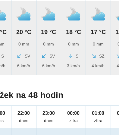
 °C
20 °C
19 °C
18 °C
17 °C
16 °C
mm
0 mm
0 mm
0 mm
0 mm
0 mm
S
SV
SV
S
SZ
SZ
m/h
6 km/h
6 km/h
3 km/h
4 km/h
4 km/h
žek na 48 hodin
:00
22:00
23:00
00:00
01:00
02:00
es
dnes
dnes
zítra
zítra
zítra