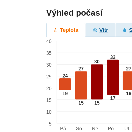
Výhled počasí
Teplota
Vítr
40
35
32
30
30
27
27
24
25
20
19
19
17
15
15
15
10
5
Pá
So
Ne
Po
Út