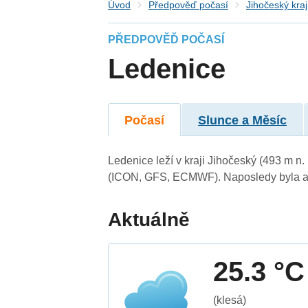
Úvod
Předpověď počasí
Jihočeský kraj
PŘEDPOVĚĎ POČASÍ
Ledenice
Počasí
Slunce a Měsíc
Ledenice leží v kraji Jihočeský (493 m n
(ICON, GFS, ECMWF). Naposledy byla ak
Aktuálně
25.3 °C
(klesá)