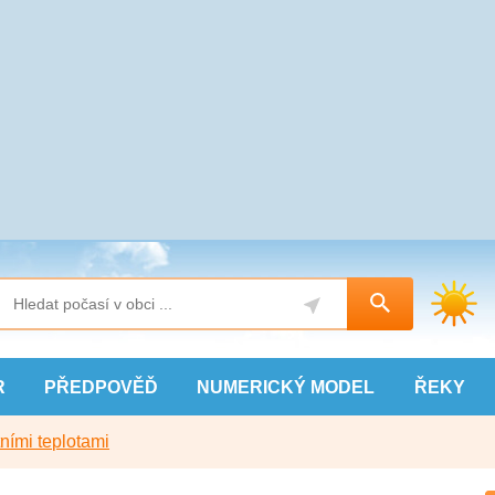
R
PŘEDPOVĚĎ
NUMERICKÝ
MODEL
ŘEKY
ními teplotami