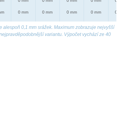
mm
0 mm
0 mm
0 mm
0 mm
0 mm
mm
0 mm
0 mm
0 mm
0 mm
0 mm
e alespoň 0,1 mm srážek. Maximum zobrazuje nejvyšší
nejpravděpodobnější variantu. Výpočet vychází ze 40