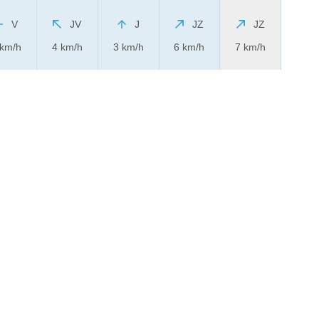
V
JV
J
JZ
JZ
 km/h
4 km/h
3 km/h
6 km/h
7 km/h