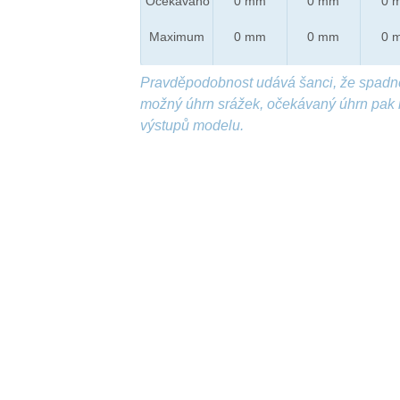
Očekáváno
0 mm
0 mm
0 
Maximum
0 mm
0 mm
0 
Pravděpodobnost udává šanci, že spadn
možný úhrn srážek, očekávaný úhrn pak 
výstupů modelu.