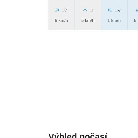
JZ
J
JV
6 km/h
5 km/h
1 km/h
5
Výhled počasí