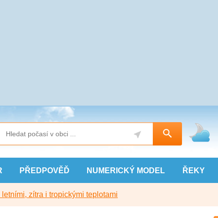
R
PŘEDPOVĚĎ
NUMERICKÝ
MODEL
ŘEKY
etními, zítra i tropickými teplotami