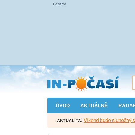
Přejít
na
hlavní
obsah
ÚVOD
AKTUÁLNĚ
RADA
Víkend bude slunečný s l
AKTUALITA: