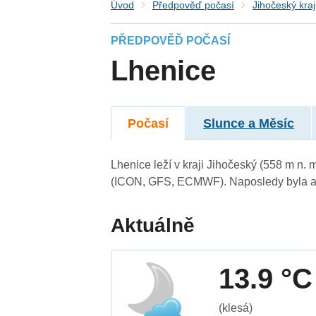
Úvod
Předpověď počasí
Jihočeský kraj
PŘEDPOVĚĎ POČASÍ
Lhenice
Počasí
Slunce a Měsíc
Lhenice leží v kraji Jihočeský (558 m n.
(ICON, GFS, ECMWF). Naposledy byla ak
Aktuálně
13.9 °C
(klesá)