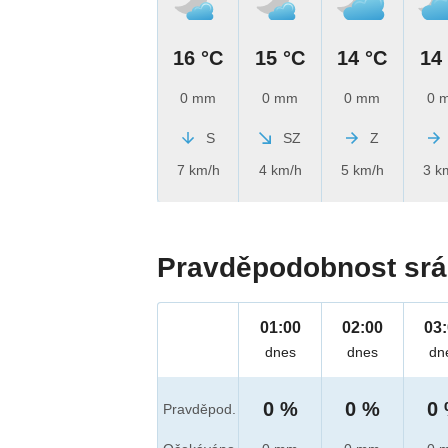
16 °C
15 °C
14 °C
14
0 mm
0 mm
0 mm
0 
S
SZ
Z
7 km/h
4 km/h
5 km/h
3 k
Pravděpodobnost srá
01:00
02:00
03
dnes
dnes
dn
0 %
0 %
0
Pravděpod.