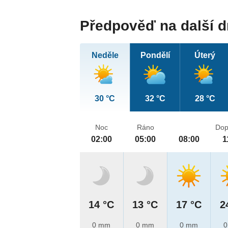
Předpověď na další 
Neděle
Pondělí
Úterý
30 °C
32 °C
28 °C
Noc
Ráno
Dop
02:00
05:00
08:00
1
14 °C
13 °C
17 °C
2
0 mm
0 mm
0 mm
0