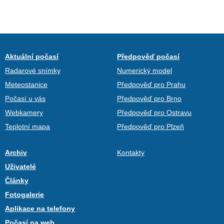
Aktuální počasí
Předpověď počasí
Radarové snímky
Numerický model
Meteostanice
Předpověď pro Prahu
Počasí u vás
Předpověď pro Brno
Webkamery
Předpověď pro Ostravu
Teplotní mapa
Předpověď pro Plzeň
Archiv
Kontakty
Uživatelé
Články
Fotogalerie
Aplikace na telefony
Počasí na web