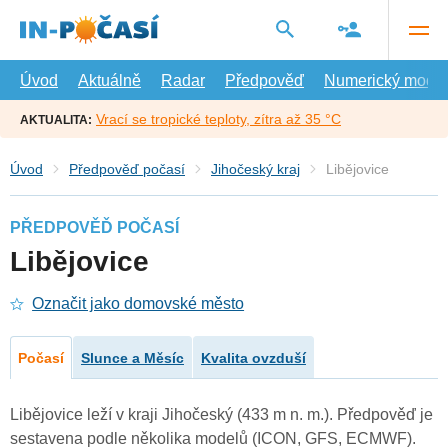
Přejít
na
hlavní
obsah
Úvod
Aktuálně
Radar
Předpověď
Numerický model
Vrací se tropické teploty, zítra až 35 °C
AKTUALITA:
Úvod
Předpověď počasí
Jihočeský kraj
Libějovice
PŘEDPOVĚĎ POČASÍ
Libějovice
Označit jako domovské město
Počasí
Slunce a Měsíc
Kvalita ovzduší
Libějovice leží v kraji Jihočeský (433 m n. m.). Předpověď je
sestavena podle několika modelů (ICON, GFS, ECMWF).