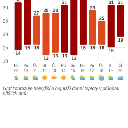
32
31
31
31
29
30
28
28
27
25
25
20
19
15
16
16
16
16
16
15
14
13
13
12
12
10
Ne
Po
Út
St
Čt
Pá
So
Ne
Po
Út
St
Čt
09
10
11
12
13
14
15
16
17
18
19
20
Graf zobrazuje nejvyšší a nejnižší denní teploty v průběhu
příštích dnů.