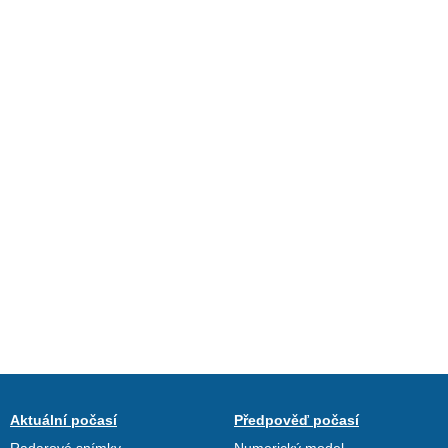
Aktuální počasí
Předpověď počasí
Radarové snímky
Numerický model