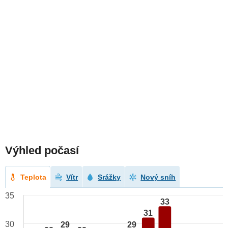
Výhled počasí
Teplota
Vítr
Srážky
Nový sníh
35
33
31
30
29
29