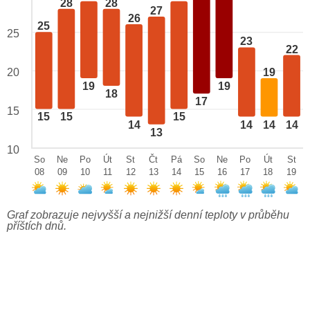
28
28
27
26
25
25
23
22
19
20
19
19
18
17
15
15
15
15
14
14
14
14
13
10
So
Ne
Po
Út
St
Čt
Pá
So
Ne
Po
Út
St
08
09
10
11
12
13
14
15
16
17
18
19
Graf zobrazuje nejvyšší a nejnižší denní teploty v průběhu
příštích dnů.