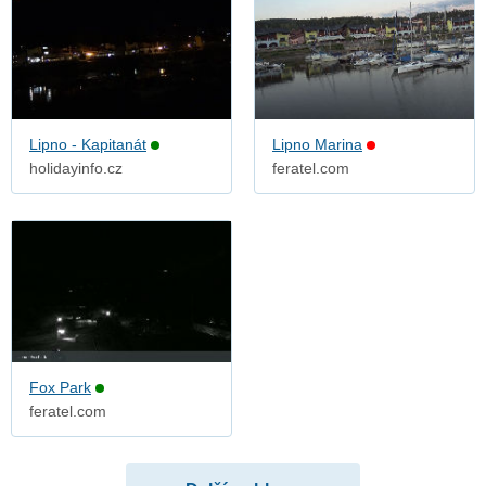
Lipno - Kapitanát
Lipno Marina
holidayinfo.cz
feratel.com
Fox Park
feratel.com