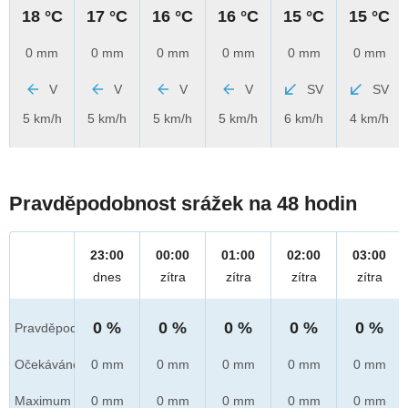
18 °C
17 °C
16 °C
16 °C
15 °C
15 °C
0 mm
0 mm
0 mm
0 mm
0 mm
0 mm
V
V
V
V
SV
SV
5 km/h
5 km/h
5 km/h
5 km/h
6 km/h
4 km/h
Pravděpodobnost srážek na 48 hodin
23:00
00:00
01:00
02:00
03:00
dnes
zítra
zítra
zítra
zítra
0 %
0 %
0 %
0 %
0 %
Pravděpod.
Očekáváno
0 mm
0 mm
0 mm
0 mm
0 mm
Maximum
0 mm
0 mm
0 mm
0 mm
0 mm