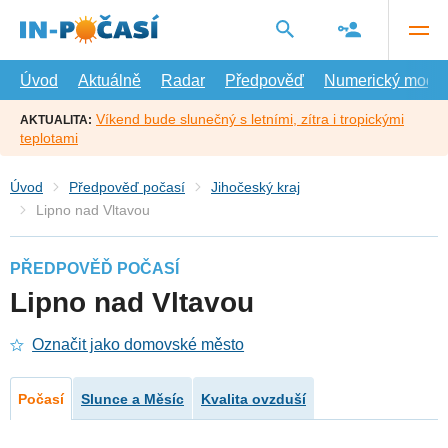
Přejít
na
hlavní
obsah
Úvod
Aktuálně
Radar
Předpověď
Numerický model
Víkend bude slunečný s letními, zítra i tropickými
AKTUALITA:
teplotami
Úvod
Předpověď počasí
Jihočeský kraj
Lipno nad Vltavou
PŘEDPOVĚĎ POČASÍ
Lipno nad Vltavou
Označit jako domovské město
Počasí
Slunce a Měsíc
Kvalita ovzduší