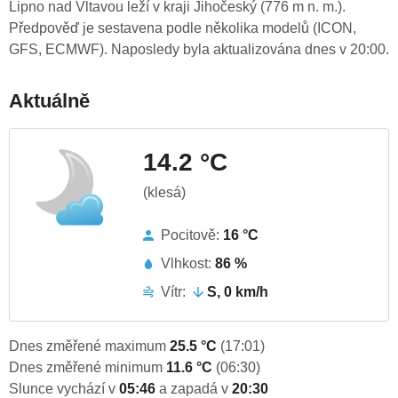
Lipno nad Vltavou leží v kraji Jihočeský (776 m n. m.).
Předpověď je sestavena podle několika modelů (ICON,
GFS, ECMWF). Naposledy byla aktualizována dnes v 20:00.
Aktuálně
14.2 °C
(klesá)
Pocitově:
16 °C
Vlhkost:
86 %
Vítr:
S, 0 km/h
Dnes změřené maximum
25.5 °C
(17:01)
Dnes změřené minimum
11.6 °C
(06:30)
Slunce vychází v
05:46
a zapadá v
20:30