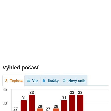
Výhled počasí
Teplota
Vítr
Srážky
Nový sníh
35
33
33
33
31
31
30
28
28
27
27