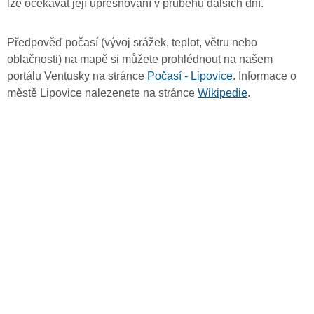
lze očekávat její upřesňování v průběhu dalších dní.
Předpověď počasí (vývoj srážek, teplot, větru nebo
oblačnosti) na mapě si můžete prohlédnout na našem
portálu Ventusky na stránce
Počasí - Lipovice
. Informace o
městě Lipovice nalezenete na stránce
Wikipedie
.