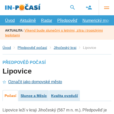
Přejít
na
hlavní
obsah
Úvod
Aktuálně
Radar
Předpověď
Numerický model
Víkend bude slunečný s letními, zítra i tropickými
AKTUALITA:
teplotami
Úvod
Předpověď počasí
Jihočeský kraj
Lipovice
PŘEDPOVĚĎ POČASÍ
Lipovice
Označit jako domovské město
Počasí
Slunce a Měsíc
Kvalita ovzduší
Lipovice leží v kraji Jihočeský (567 m n. m.). Předpověď je