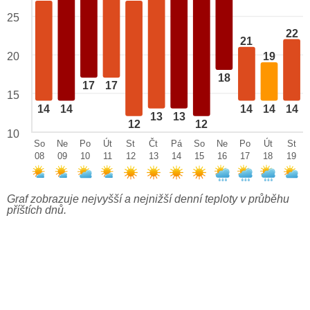
25
22
21
19
20
18
17
17
15
14
14
14
14
14
13
13
12
12
10
So
Ne
Po
Út
St
Čt
Pá
So
Ne
Po
Út
St
08
09
10
11
12
13
14
15
16
17
18
19
Graf zobrazuje nejvyšší a nejnižší denní teploty v průběhu
příštích dnů.