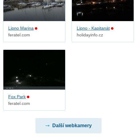
Lipno Marina
Lipno - Kapitanát
feratel.com
holidayinfo.cz
Fox Park
feratel.com
Další webkamery