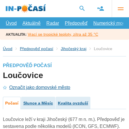
Přejít
na
hlavní
obsah
Úvod
Aktuálně
Radar
Předpověď
Numerický model
Vrací se tropické teploty, zítra až 35 °C
AKTUALITA:
Úvod
Předpověď počasí
Jihočeský kraj
Loučovice
PŘEDPOVĚĎ POČASÍ
Loučovice
Označit jako domovské město
Počasí
Slunce a Měsíc
Kvalita ovzduší
Loučovice leží v kraji Jihočeský (677 m n. m.). Předpověď je
sestavena podle několika modelů (ICON, GFS, ECMWF).