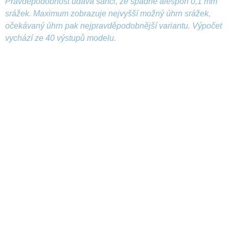
Pravděpodobnost udává šanci, že spadne alespoň 0,1 mm
srážek. Maximum zobrazuje nejvyšší možný úhrn srážek,
očekávaný úhrn pak nejpravděpodobnější variantu. Výpočet
vychází ze 40 výstupů modelu.