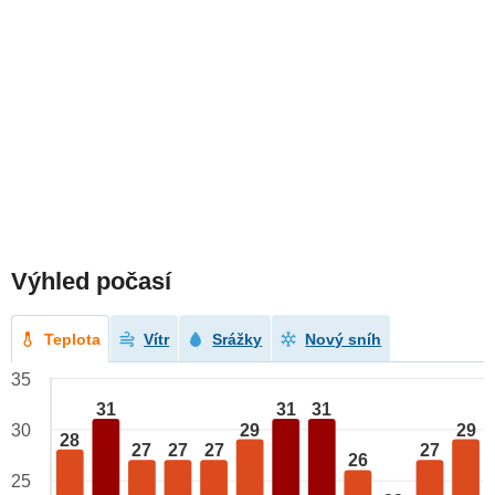
Výhled počasí
Teplota
Vítr
Srážky
Nový sníh
35
31
31
31
29
29
30
28
27
27
27
27
26
25