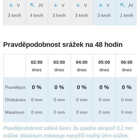
V
JV
V
V
V
JV
3 km/h
4 km/h
3 km/h
3 km/h
3 km/h
1 km/h
Pravděpodobnost srážek na 48 hodin
02:00
03:00
04:00
05:00
06:00
dnes
dnes
dnes
dnes
dnes
0 %
0 %
0 %
0 %
0 %
Pravděpod.
Očekáváno
0 mm
0 mm
0 mm
0 mm
0 mm
Maximum
0 mm
0 mm
0 mm
0 mm
0 mm
Pravděpodobnost udává šanci, že spadne alespoň 0,1 mm
srážek. Maximum zobrazuje nejvyšší možný úhrn srážek,