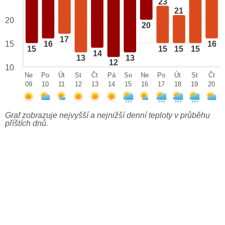
23
21
20
20
17
15
16
16
15
15
15
15
14
13
13
12
10
Ne
Po
Út
St
Čt
Pá
So
Ne
Po
Út
St
Čt
09
10
11
12
13
14
15
16
17
18
19
20
Graf zobrazuje nejvyšší a nejnižší denní teploty v průběhu
příštích dnů.