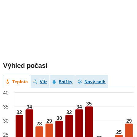
Výhled počasí
Teplota
Vítr
Srážky
Nový sníh
40
35
34
34
35
32
32
30
29
29
30
28
25
25