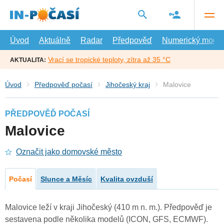
Přejít
na
hlavní
obsah
Úvod
Aktuálně
Radar
Předpověď
Numerický model
Vrací se tropické teploty, zítra až 35 °C
AKTUALITA:
Úvod
Předpověď počasí
Jihočeský kraj
Malovice
PŘEDPOVĚĎ POČASÍ
Malovice
Označit jako domovské město
Počasí
Slunce a Měsíc
Kvalita ovzduší
Malovice leží v kraji Jihočeský (410 m n. m.). Předpověď je
sestavena podle několika modelů (ICON, GFS, ECMWF).