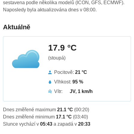
sestavena podle několika modelů (ICON, GFS, ECMWF).
Naposledy byla aktualizována dnes v 08:00.
Aktuálně
17.9 °C
(stoupá)
Pocitově:
21 °C
Vlhkost:
95 %
Vítr:
JV, 1 km/h
Dnes změřené maximum
21.1 °C
(00:20)
Dnes změřené minimum
17.1 °C
(03:40)
Slunce vychází v
05:43
a zapadá v
20:33