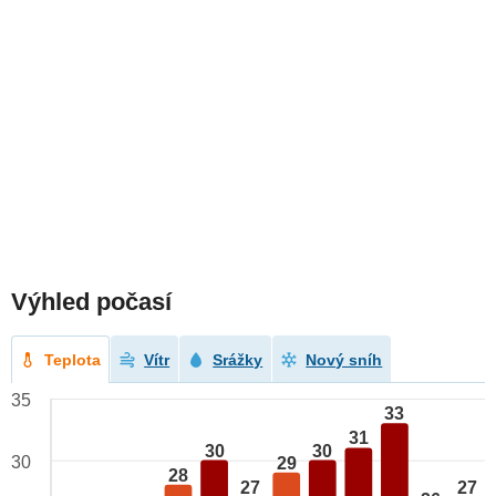
Výhled počasí
Teplota
Vítr
Srážky
Nový sníh
35
33
31
30
30
30
29
28
27
27