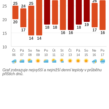
26
25
25
25
24
20
20
19
18
18
18
17
17
16
16
16
15
14
14
10
Čt
Pá
So
Ne
Po
Út
St
Čt
Pá
So
Ne
Po
06
07
08
09
10
11
12
13
14
15
16
17
Graf zobrazuje nejvyšší a nejnižší denní teploty v průběhu
příštích dnů.