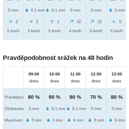
0 mm
0.1 mm
0.1 mm
0 mm
0 mm
3 mm
Z
Z
J
JZ
JZ
S
5 km/h
3 km/h
5 km/h
4 km/h
6 km/h
5 km/h
Pravděpodobnost srážek na 48 hodin
09:00
10:00
11:00
12:00
13:00
dnes
dnes
dnes
dnes
dnes
80 %
90 %
90 %
70 %
80 %
Pravděpod.
Očekáváno
0 mm
0.1 mm
0.1 mm
0 mm
0 mm
Maximum
3 mm
3 mm
4 mm
3 mm
5 mm