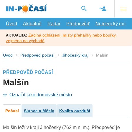
Přejít
na
hlavní
obsah
Úvod
Aktuálně
Radar
Předpověď
Numerický model
Začíná ochlazení, místy přeháňky nebo bouřky,
AKTUALITA:
zejména na východě
Úvod
Předpověď počasí
Jihočeský kraj
Malšín
PŘEDPOVĚĎ POČASÍ
Malšín
Označit jako domovské město
Počasí
Slunce a Měsíc
Kvalita ovzduší
Malšín leží v kraji Jihočeský (762 m n. m.). Předpověď je