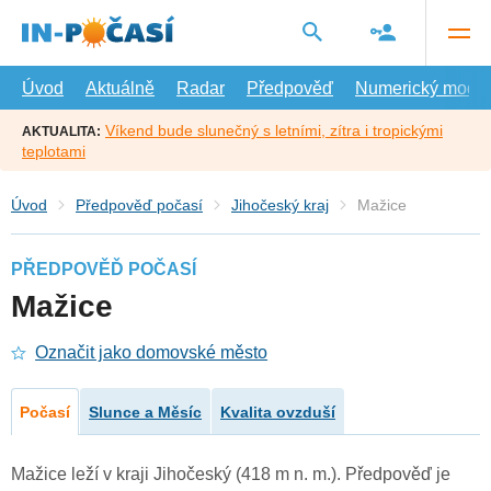
Přejít
na
hlavní
obsah
Úvod
Aktuálně
Radar
Předpověď
Numerický model
Víkend bude slunečný s letními, zítra i tropickými
AKTUALITA:
teplotami
Úvod
Předpověď počasí
Jihočeský kraj
Mažice
PŘEDPOVĚĎ POČASÍ
Mažice
Označit jako domovské město
Počasí
Slunce a Měsíc
Kvalita ovzduší
Mažice leží v kraji Jihočeský (418 m n. m.). Předpověď je