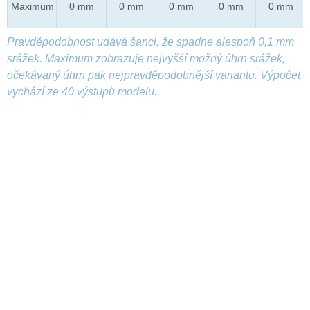
Maximum
0 mm
0 mm
0 mm
0 mm
0 mm
Pravděpodobnost udává šanci, že spadne alespoň 0,1 mm
srážek. Maximum zobrazuje nejvyšší možný úhrn srážek,
očekávaný úhrn pak nejpravděpodobnější variantu. Výpočet
vychází ze 40 výstupů modelu.