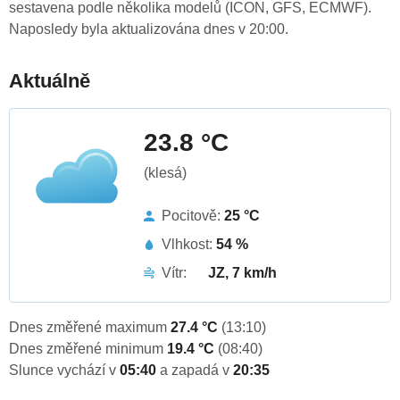
sestavena podle několika modelů (ICON, GFS, ECMWF).
Naposledy byla aktualizována dnes v 20:00.
Aktuálně
23.8 °C
(klesá)
Pocitově:
25 °C
Vlhkost:
54 %
Vítr:
JZ, 7 km/h
Dnes změřené maximum
27.4 °C
(13:10)
Dnes změřené minimum
19.4 °C
(08:40)
Slunce vychází v
05:40
a zapadá v
20:35