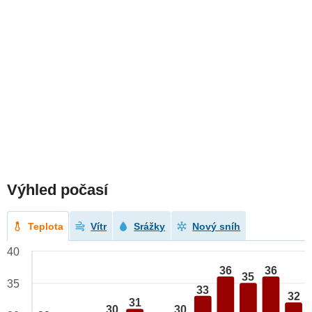
Výhled počasí
Teplota
Vítr
Srážky
Nový sníh
40
36
36
35
35
33
32
31
30
30