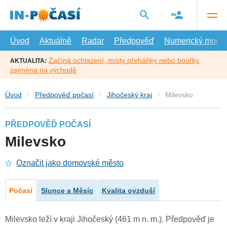
Přejít
na
hlavní
obsah
Úvod
Aktuálně
Radar
Předpověď
Numerický model
Začíná ochlazení, místy přeháňky nebo bouřky,
AKTUALITA:
zejména na východě
Úvod
Předpověď počasí
Jihočeský kraj
Milevsko
PŘEDPOVĚĎ POČASÍ
Milevsko
Označit jako domovské město
Počasí
Slunce a Měsíc
Kvalita ovzduší
Milevsko leží v kraji Jihočeský (461 m n. m.). Předpověď je