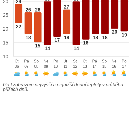
29
30
27
26
26
25
22
20
20
19
18
18
18
18
17
15
16
15
14
14
10
Čt
Pá
So
Ne
Po
Út
St
Čt
Pá
So
Ne
Po
06
07
08
09
10
11
12
13
14
15
16
17
Graf zobrazuje nejvyšší a nejnižší denní teploty v průběhu
příštích dnů.