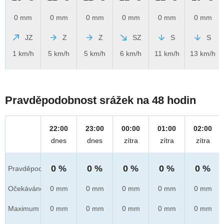
0 mm
0 mm
0 mm
0 mm
0 mm
0 mm
JZ
Z
Z
SZ
S
S
1 km/h
5 km/h
5 km/h
6 km/h
11 km/h
13 km/h
Pravděpodobnost srážek na 48 hodin
22:00
23:00
00:00
01:00
02:00
dnes
dnes
zítra
zítra
zítra
0 %
0 %
0 %
0 %
0 %
Pravděpod.
Očekáváno
0 mm
0 mm
0 mm
0 mm
0 mm
Maximum
0 mm
0 mm
0 mm
0 mm
0 mm