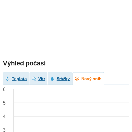
Výhled počasí
Teplota
Vítr
Srážky
Nový sníh
6
5
4
3