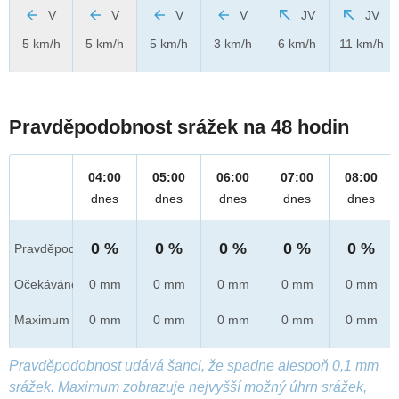
V
V
V
V
JV
JV
5 km/h
5 km/h
5 km/h
3 km/h
6 km/h
11 km/h
Pravděpodobnost srážek na 48 hodin
04:00
05:00
06:00
07:00
08:00
dnes
dnes
dnes
dnes
dnes
0 %
0 %
0 %
0 %
0 %
Pravděpod.
Očekáváno
0 mm
0 mm
0 mm
0 mm
0 mm
Maximum
0 mm
0 mm
0 mm
0 mm
0 mm
Pravděpodobnost udává šanci, že spadne alespoň 0,1 mm
srážek. Maximum zobrazuje nejvyšší možný úhrn srážek,