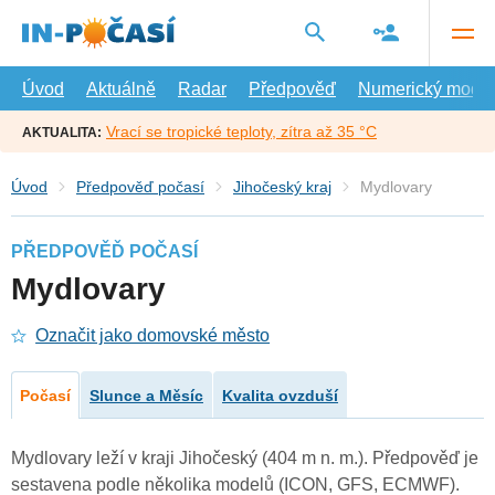
Přejít
na
hlavní
obsah
Úvod
Aktuálně
Radar
Předpověď
Numerický model
Vrací se tropické teploty, zítra až 35 °C
AKTUALITA:
Úvod
Předpověď počasí
Jihočeský kraj
Mydlovary
PŘEDPOVĚĎ POČASÍ
Mydlovary
Označit jako domovské město
Počasí
Slunce a Měsíc
Kvalita ovzduší
Mydlovary leží v kraji Jihočeský (404 m n. m.). Předpověď je
sestavena podle několika modelů (ICON, GFS, ECMWF).