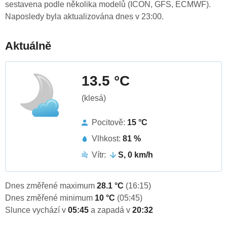
sestavena podle několika modelů (ICON, GFS, ECMWF).
Naposledy byla aktualizována dnes v 23:00.
Aktuálně
13.5 °C
(klesá)
Pocitově:
15 °C
Vlhkost:
81 %
Vítr:
S, 0 km/h
Dnes změřené maximum
28.1 °C
(16:15)
Dnes změřené minimum
10 °C
(05:45)
Slunce vychází v
05:45
a zapadá v
20:32