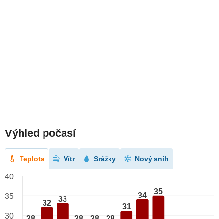
Výhled počasí
Teplota
Vítr
Srážky
Nový sníh
40
35
34
35
33
32
31
30
28
28
28
28