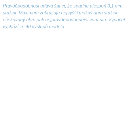
Pravděpodobnost udává šanci, že spadne alespoň 0,1 mm
srážek. Maximum zobrazuje nejvyšší možný úhrn srážek,
očekávaný úhrn pak nejpravděpodobnější variantu. Výpočet
vychází ze 40 výstupů modelu.