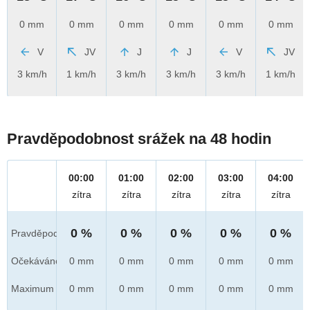
0 mm
0 mm
0 mm
0 mm
0 mm
0 mm
V
JV
J
J
V
JV
3 km/h
1 km/h
3 km/h
3 km/h
3 km/h
1 km/h
Pravděpodobnost srážek na 48 hodin
00:00
01:00
02:00
03:00
04:00
zítra
zítra
zítra
zítra
zítra
0 %
0 %
0 %
0 %
0 %
Pravděpod.
Očekáváno
0 mm
0 mm
0 mm
0 mm
0 mm
Maximum
0 mm
0 mm
0 mm
0 mm
0 mm