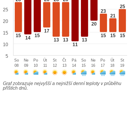
25
25
23
21
20
20
17
15
15
15
15
15
15
14
13
13
13
10
11
5
So
Ne
Po
Út
St
Čt
Pá
So
Ne
Po
Út
St
08
09
10
11
12
13
14
15
16
17
18
19
Graf zobrazuje nejvyšší a nejnižší denní teploty v průběhu
příštích dnů.