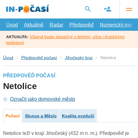
Přejít
na
hlavní
obsah
Úvod
Aktuálně
Radar
Předpověď
Numerický model
Víkend bude slunečný s letními, zítra i tropickými
AKTUALITA:
teplotami
Úvod
Předpověď počasí
Jihočeský kraj
Netolice
PŘEDPOVĚĎ POČASÍ
Netolice
Označit jako domovské město
Počasí
Slunce a Měsíc
Kvalita ovzduší
Netolice leží v kraji Jihočeský (432 m n. m.). Předpověď je