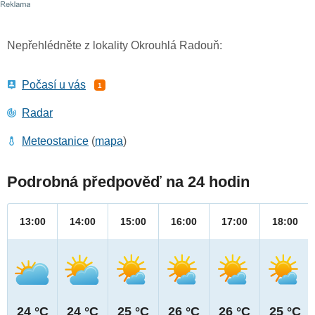
Nepřehlédněte z lokality Okrouhlá Radouň:
Počasí u vás
1
Radar
Meteostanice
(
mapa
)
Podrobná předpověď na 24 hodin
13:00
14:00
15:00
16:00
17:00
18:00
24 °C
24 °C
25 °C
26 °C
26 °C
25 °C