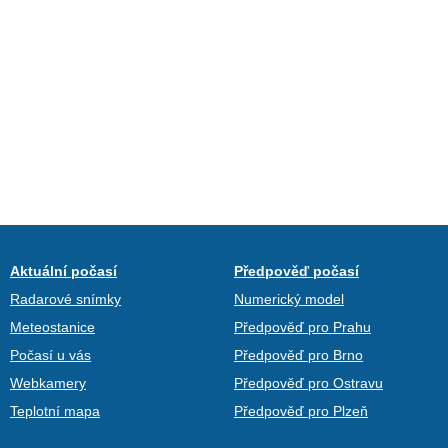
Aktuální počasí
Předpověď počasí
Radarové snímky
Numerický model
Meteostanice
Předpověď pro Prahu
Počasí u vás
Předpověď pro Brno
Webkamery
Předpověď pro Ostravu
Teplotní mapa
Předpověď pro Plzeň