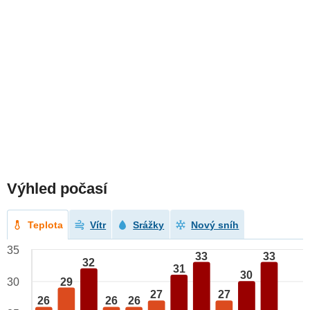
Výhled počasí
Teplota
Vítr
Srážky
Nový sníh
35
33
33
32
31
30
29
30
27
27
26
26
26