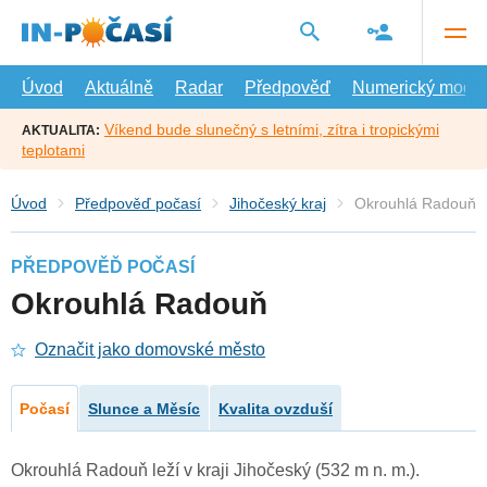
Přejít
na
hlavní
obsah
Úvod
Aktuálně
Radar
Předpověď
Numerický model
Víkend bude slunečný s letními, zítra i tropickými
AKTUALITA:
teplotami
Úvod
Předpověď počasí
Jihočeský kraj
Okrouhlá Radouň
PŘEDPOVĚĎ POČASÍ
Okrouhlá Radouň
Označit jako domovské město
Počasí
Slunce a Měsíc
Kvalita ovzduší
Okrouhlá Radouň leží v kraji Jihočeský (532 m n. m.).