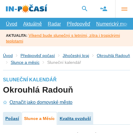
Přejít
na
hlavní
obsah
Úvod
Aktuálně
Radar
Předpověď
Numerický model
Víkend bude slunečný s letními, zítra i tropickými
AKTUALITA:
teplotami
Úvod
Předpověď počasí
Jihočeský kraj
Okrouhlá Radouň
Slunce a měsíc
Sluneční kalendář
SLUNEČNÍ KALENDÁŘ
Okrouhlá Radouň
Označit jako domovské město
Počasí
Slunce a Měsíc
Kvalita ovzduší