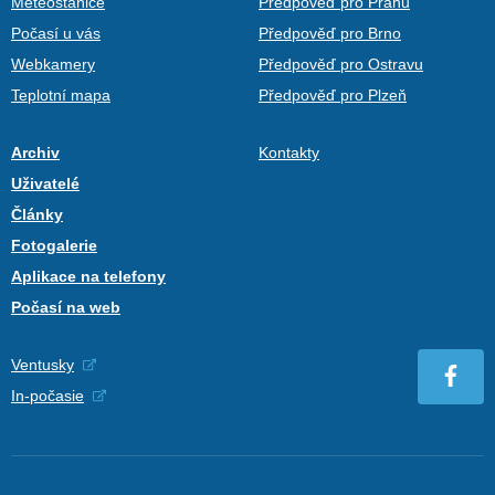
Meteostanice
Předpověď pro Prahu
Počasí u vás
Předpověď pro Brno
Webkamery
Předpověď pro Ostravu
Teplotní mapa
Předpověď pro Plzeň
Archiv
Kontakty
Uživatelé
Články
Fotogalerie
Aplikace na telefony
Počasí na web
Ventusky
In-počasie