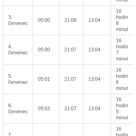
16
3.
hodin
05:00
21:08
13:04
červenec
8
minut
16
4.
hodin
05:00
21:07
13:04
červenec
7
minut
16
5.
hodin
05:01
21:07
13:04
červenec
6
minut
16
6.
hodin
05:02
21:07
13:04
červenec
5
minut
16
7.
hodin