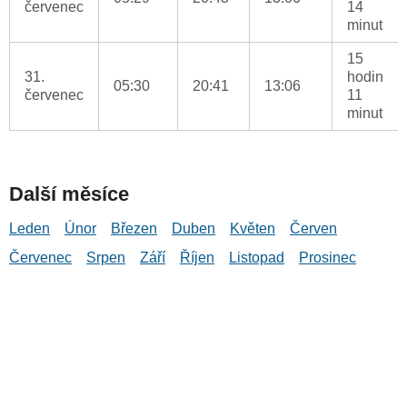
červenec
14
minut
15
31.
hodin
05:30
20:41
13:06
červenec
11
minut
Další měsíce
Leden
Únor
Březen
Duben
Květen
Červen
Červenec
Srpen
Září
Říjen
Listopad
Prosinec