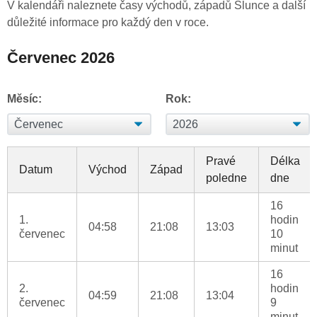
V kalendáři naleznete časy východů, západů Slunce a další
důležité informace pro každý den v roce.
Červenec 2026
Měsíc:
Rok:
Pravé
Délka
Datum
Východ
Západ
poledne
dne
16
1.
hodin
04:58
21:08
13:03
červenec
10
minut
16
2.
hodin
04:59
21:08
13:04
červenec
9
minut