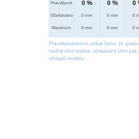
0 %
0 %
0
Pravděpod.
Očekáváno
0 mm
0 mm
0 
Maximum
0 mm
0 mm
0 
Pravděpodobnost udává šanci, že spadn
možný úhrn srážek, očekávaný úhrn pak 
výstupů modelu.