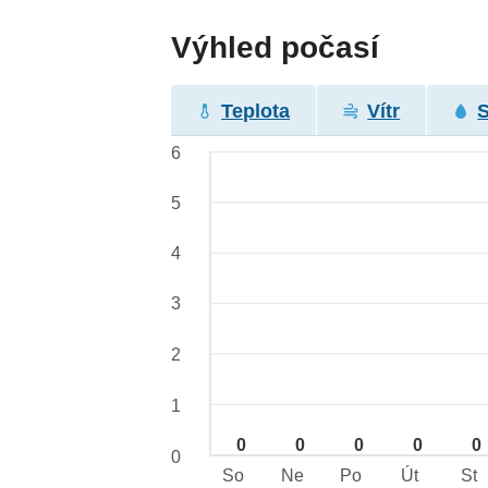
Výhled počasí
Teplota
Vítr
6
5
4
3
2
1
0
0
0
0
0
0
So
Ne
Po
Út
St