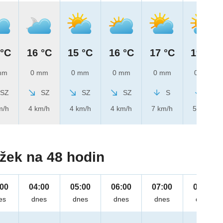
 °C
16 °C
15 °C
16 °C
17 °C
19 °C
mm
0 mm
0 mm
0 mm
0 mm
0 mm
SZ
SZ
SZ
SZ
S
S
m/h
4 km/h
4 km/h
4 km/h
7 km/h
5 km/h
žek na 48 hodin
:00
04:00
05:00
06:00
07:00
08:00
es
dnes
dnes
dnes
dnes
dnes