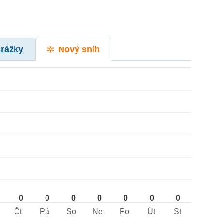
Srážky
Nový sníh
0
0
0
0
0
0
0
Čt
Pá
So
Ne
Po
Út
St