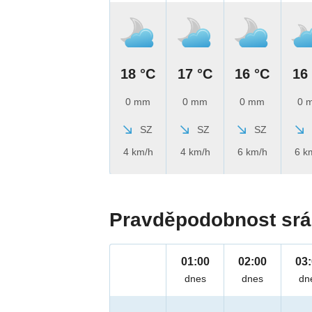
18 °C
17 °C
16 °C
16
0 mm
0 mm
0 mm
0 
SZ
SZ
SZ
4 km/h
4 km/h
6 km/h
6 k
Pravděpodobnost srá
01:00
02:00
03
dnes
dnes
dn