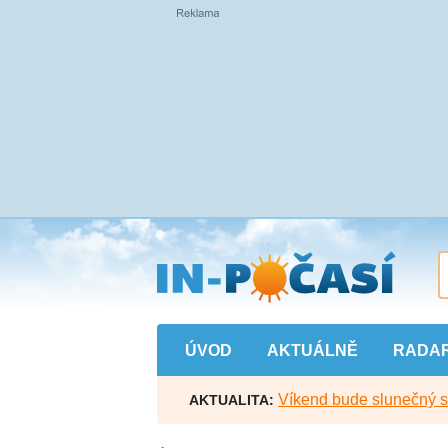
Přejít
na
hlavní
obsah
ÚVOD
AKTUÁLNĚ
RADA
Víkend bude slunečný s l
AKTUALITA: