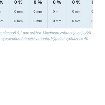
 %
0 %
0 %
0 %
0 %
0 %
mm
0 mm
0 mm
0 mm
0 mm
0 mm
mm
0 mm
0 mm
0 mm
0 mm
0 mm
e alespoň 0,1 mm srážek. Maximum zobrazuje nejvyšší
nejpravděpodobnější variantu. Výpočet vychází ze 40