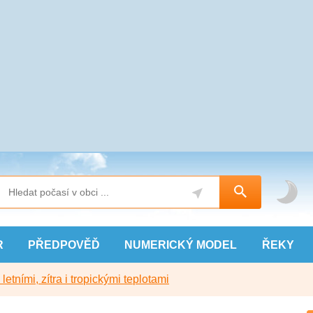
R
PŘEDPOVĚĎ
NUMERICKÝ
MODEL
ŘEKY
etními, zítra i tropickými teplotami