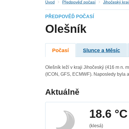
Úvod
Předpověď počasí
Jihočeský kraj
PŘEDPOVĚĎ POČASÍ
Olešník
Počasí
Slunce a Měsíc
Olešník leží v kraji Jihočeský (416 m n.
(ICON, GFS, ECMWF). Naposledy byla ak
Aktuálně
18.6 °C
(klesá)