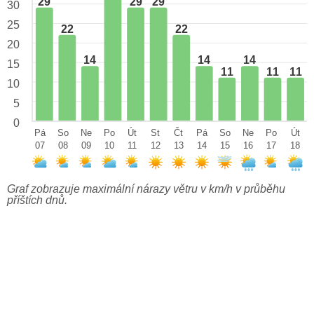
29
29
29
30
25
22
22
20
14
14
14
15
11
11
11
10
5
0
Pá
So
Ne
Po
Út
St
Čt
Pá
So
Ne
Po
Út
07
08
09
10
11
12
13
14
15
16
17
18
Graf zobrazuje maximální nárazy větru v km/h v průběhu
příštích dnů.