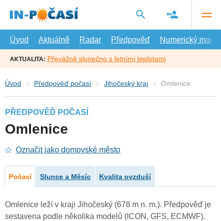
Přejít
na
hlavní
obsah
Úvod
Aktuálně
Radar
Předpověď
Numerický model
Převážně slunečno s letními teplotami
AKTUALITA:
Úvod
Předpověď počasí
Jihočeský kraj
Omlenice
PŘEDPOVĚĎ POČASÍ
Omlenice
Označit jako domovské město
Počasí
Slunce a Měsíc
Kvalita ovzduší
Omlenice leží v kraji Jihočeský (678 m n. m.). Předpověď je
sestavena podle několika modelů (ICON, GFS, ECMWF).