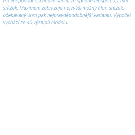
Pravděpodobnost udává šanci, že spadne alespoň 0,1 mm
srážek. Maximum zobrazuje nejvyšší možný úhrn srážek,
očekávaný úhrn pak nejpravděpodobnější variantu. Výpočet
vychází ze 40 výstupů modelu.