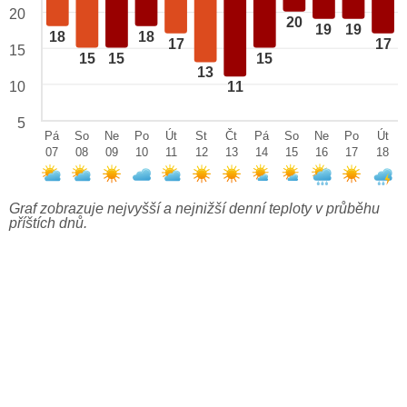
20
20
19
19
18
18
17
17
15
15
15
15
13
10
11
5
Pá
So
Ne
Po
Út
St
Čt
Pá
So
Ne
Po
Út
07
08
09
10
11
12
13
14
15
16
17
18
Graf zobrazuje nejvyšší a nejnižší denní teploty v průběhu
příštích dnů.