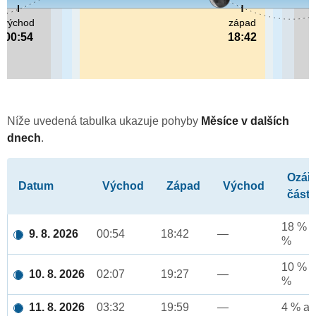
východ
západ
00:54
18:42
Níže uvedená tabulka ukazuje pohyby
Měsíce v dalších
dnech
.
Ozář
Datum
Východ
Západ
Východ
část
18 % a
9. 8. 2026
00:54
18:42
—
%
10 % a
10. 8. 2026
02:07
19:27
—
%
11. 8. 2026
03:32
19:59
—
4 % až