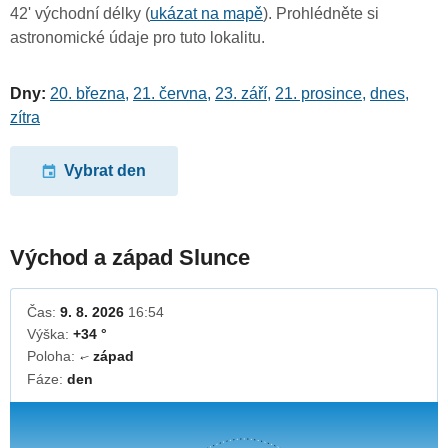
42' východní délky (
ukázat na mapě
). Prohlédněte si
astronomické údaje pro tuto lokalitu.
Dny:
20. března
,
21. června
,
23. září
,
21. prosince
,
dnes
,
zítra
Vybrat den
Východ a západ Slunce
Čas:
9. 8. 2026
16:54
Výška:
+34 °
Poloha:
západ
↓
Fáze:
den