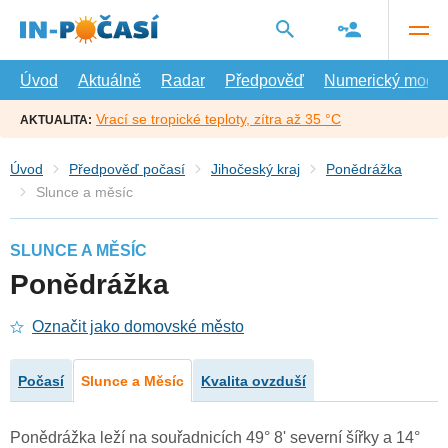
Přejít
na
hlavní
obsah
Úvod
Aktuálně
Radar
Předpověď
Numerický model
Vrací se tropické teploty, zítra až 35 °C
AKTUALITA:
Úvod
Předpověď počasí
Jihočeský kraj
Ponědrážka
Slunce a měsíc
SLUNCE A MĚSÍC
Ponědrážka
Označit jako domovské město
Počasí
Slunce a Měsíc
Kvalita ovzduší
Ponědrážka leží na souřadnicích 49° 8' severní šířky a 14°