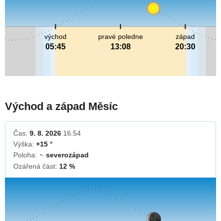
východ
pravé poledne
západ
05:45
13:08
20:30
Východ a západ Měsíc
Čas:
9. 8. 2026
16:54
Výška:
+15 °
Poloha:
severozápad
↓
Ozářená část:
12 %