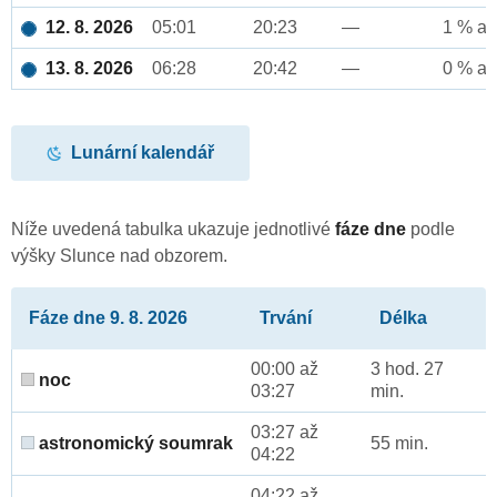
12. 8. 2026
05:01
20:23
—
1 % až
13. 8. 2026
06:28
20:42
—
0 % až
Lunární kalendář
Níže uvedená tabulka ukazuje jednotlivé
fáze dne
podle
výšky Slunce nad obzorem.
Fáze dne 9. 8. 2026
Trvání
Délka
00:00 až
3 hod. 27
noc
03:27
min.
03:27 až
astronomický soumrak
55 min.
04:22
04:22 až