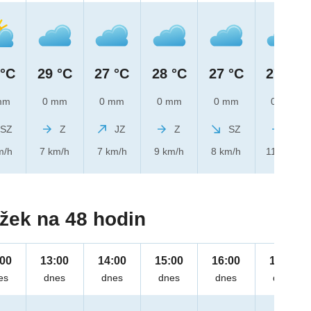
 °C
29 °C
27 °C
28 °C
27 °C
27 °C
mm
0 mm
0 mm
0 mm
0 mm
0 mm
SZ
Z
JZ
Z
SZ
Z
m/h
7 km/h
7 km/h
9 km/h
8 km/h
11 km/h
žek na 48 hodin
:00
13:00
14:00
15:00
16:00
17:00
es
dnes
dnes
dnes
dnes
dnes