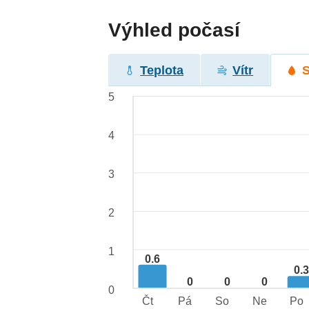
Výhled počasí
Teplota
Vítr
5
4
3
2
1
0.6
0.
0
0
0
0
Čt
Pá
So
Ne
Po