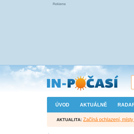
Přejít
na
hlavní
obsah
ÚVOD
AKTUÁLNĚ
RADA
Začíná ochlazení, míst
AKTUALITA: