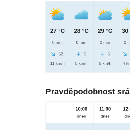
27 °C
28 °C
29 °C
30
0 mm
0 mm
0 mm
0 
SZ
S
S
11 km/h
5 km/h
5 km/h
4 k
Pravděpodobnost srá
10:00
11:00
12
dnes
dnes
dn