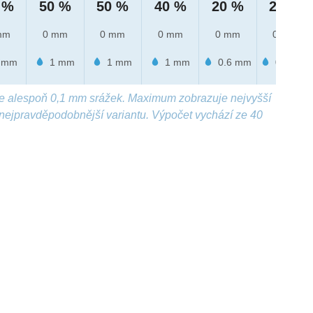
 %
50 %
50 %
40 %
20 %
20 %
mm
0 mm
0 mm
0 mm
0 mm
0 mm
 mm
1 mm
1 mm
1 mm
0.6 mm
0.9 mm
e alespoň 0,1 mm srážek. Maximum zobrazuje nejvyšší
nejpravděpodobnější variantu. Výpočet vychází ze 40