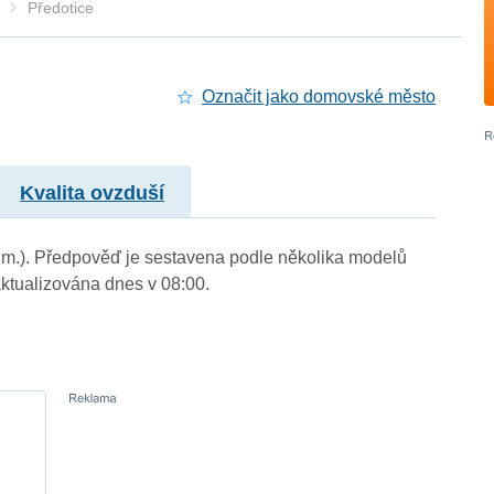
Předotice
Označit jako domovské město
Kvalita ovzduší
n. m.). Předpověď je sestavena podle několika modelů
tualizována dnes v 08:00.