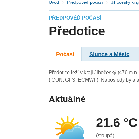
Úvod
Předpověď počasí
Jihočeský kraj
PŘEDPOVĚĎ POČASÍ
Předotice
Počasí
Slunce a Měsíc
Předotice leží v kraji Jihočeský (476 m 
(ICON, GFS, ECMWF). Naposledy byla ak
Aktuálně
21.6 °C
(stoupá)