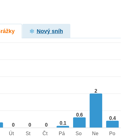
Srážky
Nový sníh
2
0.6
0.4
3
0.1
0
0
0
Út
St
Čt
Pá
So
Ne
Po