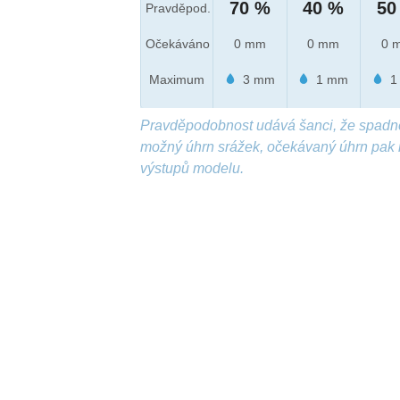
70 %
40 %
50
Pravděpod.
Očekáváno
0 mm
0 mm
0 
Maximum
3 mm
1 mm
1
Pravděpodobnost udává šanci, že spadn
možný úhrn srážek, očekávaný úhrn pak 
výstupů modelu.