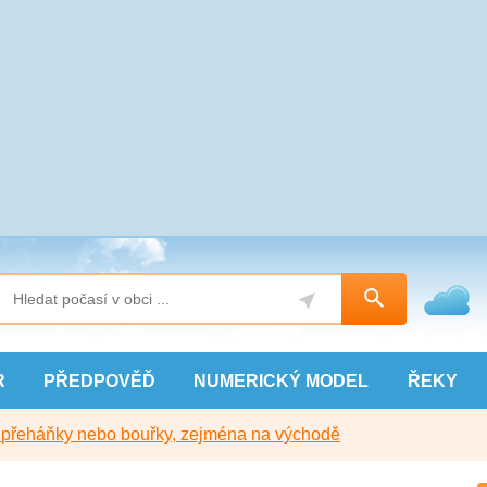
R
PŘEDPOVĚĎ
NUMERICKÝ
MODEL
ŘEKY
y přeháňky nebo bouřky, zejména na východě