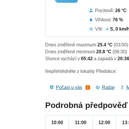
Pocitově:
26 °C
Vlhkost:
76 %
Vítr:
S, 0 km/
Dnes změřené maximum
25.4 °C
(03:00)
Dnes změřené minimum
20.8 °C
(06:30)
Slunce vychází v
05:42
a zapadá v
20:3
Nepřehlédněte z lokality Předotice:
Počasí u vás
Radar
M
1
Podrobná předpověď 
10:00
11:00
12:00
13