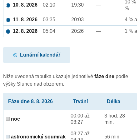
10 % a
10. 8. 2026
02:10
19:30
—
%
11. 8. 2026
03:35
20:03
—
4 % až
12. 8. 2026
05:04
20:26
—
1 % až
Lunární kalendář
Níže uvedená tabulka ukazuje jednotlivé
fáze dne
podle
výšky Slunce nad obzorem.
Fáze dne 8. 8. 2026
Trvání
Délka
00:00 až
3 hod. 28
noc
03:27
min.
03:27 až
astronomický soumrak
56 min.
04:24