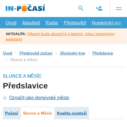
Přejít
na
hlavní
obsah
Úvod
Aktuálně
Radar
Předpověď
Numerický model
Víkend bude slunečný s letními, zítra i tropickými
AKTUALITA:
teplotami
Úvod
Předpověď počasí
Jihočeský kraj
Předslavice
Slunce a měsíc
SLUNCE A MĚSÍC
Předslavice
Označit jako domovské město
Počasí
Slunce a Měsíc
Kvalita ovzduší