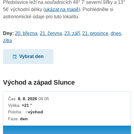
Předslavice leží na souřadnicích 49° 7' severní šířky a 13°
56' východní délky (
ukázat na mapě
). Prohlédněte si
astronomické údaje pro tuto lokalitu.
Dny:
20. března
,
21. června
,
23. září
,
21. prosince
,
dnes
,
zítra
Vybrat den
Východ a západ Slunce
Čas:
8. 8. 2026
08:05
Výška:
+21 °
Poloha:
východ
↓
Fáze:
den