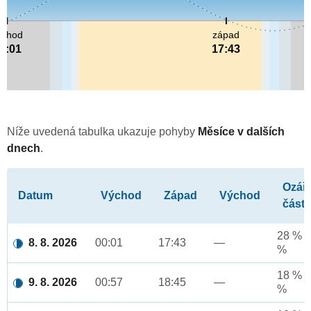
ýchod
západ
0:01
17:43
Níže uvedená tabulka ukazuje pohyby
Měsíce v dalších
dnech
.
Ozář
Datum
Východ
Západ
Východ
část
28 % a
8. 8. 2026
00:01
17:43
—
%
18 % a
9. 8. 2026
00:57
18:45
—
%