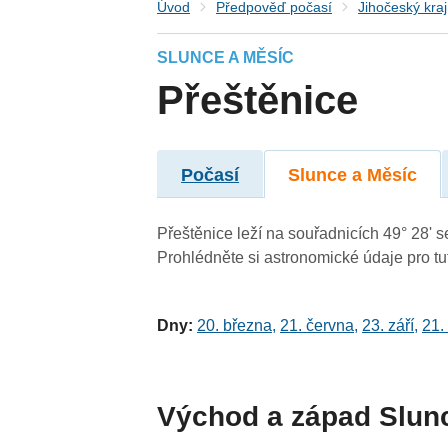
Úvod
Předpověď počasí
Jihočeský kraj
SLUNCE A MĚSÍC
Přeštěnice
Počasí
Slunce a Měsíc
Přeštěnice leží na souřadnicích 49° 28' se
Prohlédněte si astronomické údaje pro tut
Dny:
20. března
,
21. června
,
23. září
,
21.
Východ a západ Slun