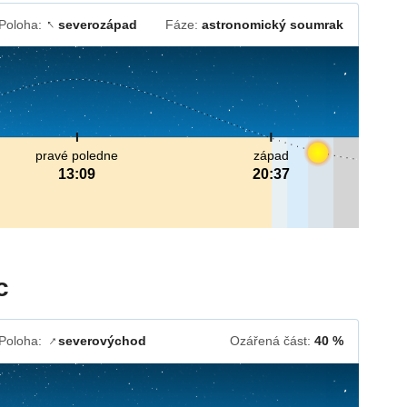
Poloha:
severozápad
Fáze:
astronomický soumrak
↓
pravé poledne
západ
13:09
20:37
c
Poloha:
severovýchod
Ozářená část:
40 %
↓