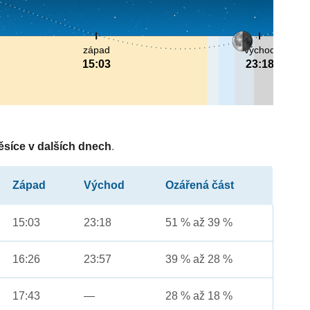
západ
východ
15:03
23:18
ěsíce v dalších dnech
.
Západ
Východ
Ozářená část
15:03
23:18
51 % až 39 %
16:26
23:57
39 % až 28 %
17:43
—
28 % až 18 %