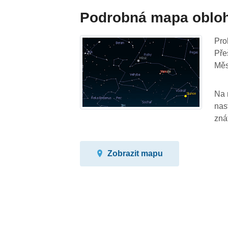
Podrobná mapa oblo
Pro
Pře
Měs
Na 
nas
zná
Zobrazit mapu