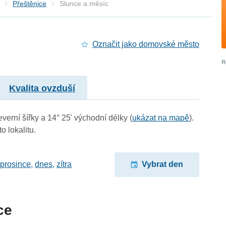
Přeštěnice
Slunce a měsíc
Označit jako domovské město
Kvalita ovzduší
verní šířky a 14° 25' východní délky (
ukázat na mapě
).
o lokalitu.
 prosince
,
dnes
,
zítra
Vybrat den
ce