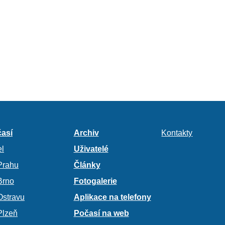
así
Archiv
Kontakty
l
Uživatelé
Prahu
Články
Brno
Fotogalerie
Ostravu
Aplikace na telefony
Plzeň
Počasí na web