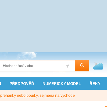
R
PŘEDPOVĚĎ
NUMERICKÝ
MODEL
ŘEKY
y přeháňky nebo bouřky, zejména na východě