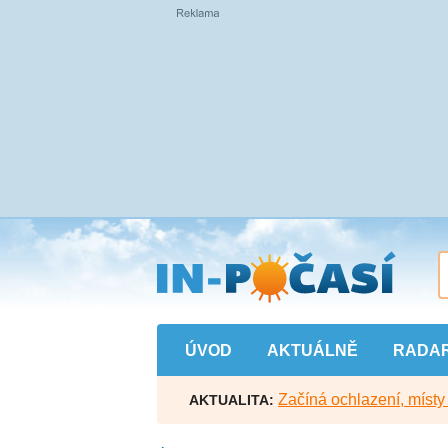
Přejít
na
hlavní
obsah
ÚVOD
AKTUÁLNĚ
RADA
Začíná ochlazení, míst
AKTUALITA: