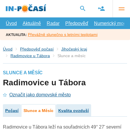
Přejít
na
hlavní
obsah
Úvod
Aktuálně
Radar
Předpověď
Numerický model
Převážně slunečno s letními teplotami
AKTUALITA:
Úvod
Předpověď počasí
Jihočeský kraj
Radimovice u Tábora
Slunce a měsíc
SLUNCE A MĚSÍC
Radimovice u Tábora
Označit jako domovské město
Počasí
Slunce a Měsíc
Kvalita ovzduší
Radimovice u Tábora leží na souřadnicích 49° 27' severní