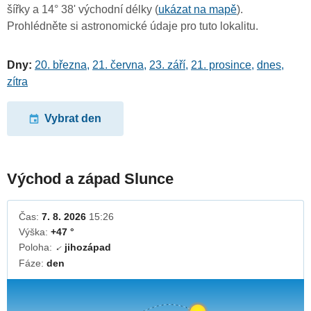
šířky a 14° 38' východní délky (
ukázat na mapě
).
Prohlédněte si astronomické údaje pro tuto lokalitu.
Dny:
20. března
,
21. června
,
23. září
,
21. prosince
,
dnes
,
zítra
Vybrat den
Východ a západ Slunce
Čas:
7. 8. 2026
15:26
Výška:
+47 °
Poloha:
jihozápad
↓
Fáze:
den