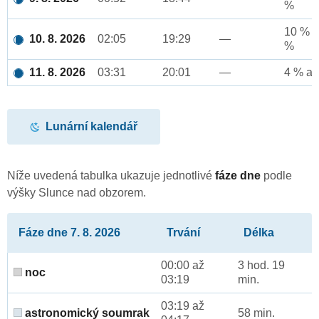
%
10 % a
10. 8. 2026
02:05
19:29
—
%
11. 8. 2026
03:31
20:01
—
4 % až
Lunární kalendář
Níže uvedená tabulka ukazuje jednotlivé
fáze dne
podle
výšky Slunce nad obzorem.
Fáze dne 7. 8. 2026
Trvání
Délka
00:00 až
3 hod. 19
noc
03:19
min.
03:19 až
astronomický soumrak
58 min.