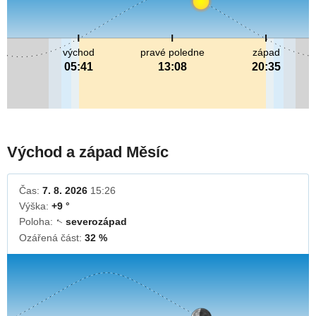
východ
pravé poledne
západ
05:41
13:08
20:35
Východ a západ Měsíc
Čas:
7. 8. 2026
15:26
Výška:
+9 °
Poloha:
severozápad
↓
Ozářená část:
32 %