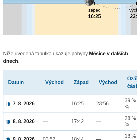
západ
vých
16:25
23:
Níže uvedená tabulka ukazuje pohyby
Měsíce v dalších
dnech
.
Ozář
Datum
Východ
Západ
Východ
část
39 % a
7. 8. 2026
—
16:25
23:56
%
28 % a
8. 8. 2026
—
17:42
—
%
18 % a
9. 8. 2026
00:52
18:44
—