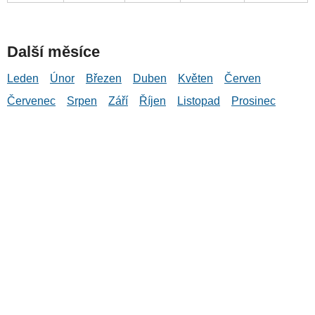
Další měsíce
Leden
Únor
Březen
Duben
Květen
Červen
Červenec
Srpen
Září
Říjen
Listopad
Prosinec