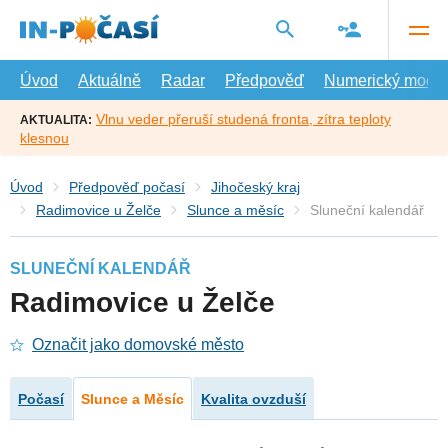
Přejít
na
hlavní
obsah
Úvod
Aktuálně
Radar
Předpověď
Numerický model
Vlnu veder přeruší studená fronta, zítra teploty
AKTUALITA:
klesnou
Úvod
Předpověď počasí
Jihočeský kraj
Radimovice u Želče
Slunce a měsíc
Sluneční kalendář
SLUNEČNÍ KALENDÁŘ
Radimovice u Želče
Označit jako domovské město
Počasí
Slunce a Měsíc
Kvalita ovzduší