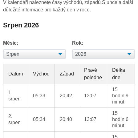
V kalendáři naleznete časy východů, západů Slunce a další
důležité informace pro každý den v roce.
Srpen 2026
Měsíc:
Rok:
Pravé
Délka
Datum
Východ
Západ
poledne
dne
15
1.
05:33
20:42
13:07
hodin 9
srpen
minut
15
2.
05:34
20:40
13:07
hodin 6
srpen
minut
15