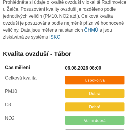
Prohlédněte si údaje o kvalitě ovzduší v lokalitě Radimovice
u Želče. Posuzování kvality ovzduší je rozděleno podle
jednotlivých veličin (PM10, NO2 atd.). Celková kvalita
ovzduší je posuzována podle nejméně příznivě hodnocené
veličiny. Data jsou měřena na stanicích
ČHMÚ
a jsou
získáváná ze systému
ISKO
.
Kvalita ovzduší - Tábor
06.08.2026 08:00
Uspokojivá
Dobrá
Dobrá
Velmi dobrá