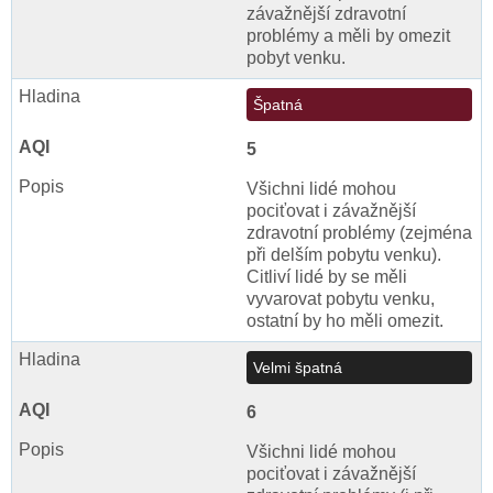
závažnější zdravotní
problémy a měli by omezit
pobyt venku.
Špatná
5
Všichni lidé mohou
pociťovat i závažnější
zdravotní problémy (zejména
při delším pobytu venku).
Citliví lidé by se měli
vyvarovat pobytu venku,
ostatní by ho měli omezit.
Velmi špatná
6
Všichni lidé mohou
pociťovat i závažnější