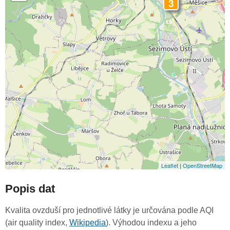
3
Leaflet
|
OpenStreetMap
Popis dat
Kvalita ovzduší pro jednotlivé látky je určována podle AQI
(air quality index,
Wikipedia
). Výhodou indexu a jeho