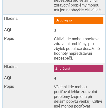
nebezpečí pro většinu lidí,
zdravotní problémy mohou
mít jen neobvykle citliví lidé.
Uspokojivá
3
Citliví lidé mohou pociťovat
zdravotní problémy, pro
zbytek populace dosažené
hodnoty nepředstavují
nebezpečí.
Zhoršená
4
Všichni lidé mohou
pociťovat lehké zdravotní
problémy (zejména při
delším pobytu venku). Citliví
lidé mohou pociťovat