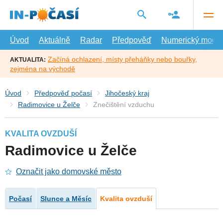
Přejít
na
hlavní
obsah
Úvod
Aktuálně
Radar
Předpověď
Numerický model
Začíná ochlazení, místy přeháňky nebo bouřky,
AKTUALITA:
zejména na východě
Úvod
Předpověď počasí
Jihočeský kraj
Radimovice u Želče
Znečištění vzduchu
KVALITA OVZDUŠÍ
Radimovice u Želče
Označit jako domovské město
Počasí
Slunce a Měsíc
Kvalita ovzduší