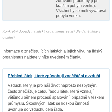
zdravotní problémy (i při
kratším pobytu venku).
Všichni by se měli vyvarovat
pobytu venku.
Konkrétní dopady na lidský organismus se liší dle dané látky v
ovzduší.
Informace o znečisťujících látkách a jejich vlivu na lidský
organismus najdete v níže uvedeném článku.
Přehled látek, které způsobují znečištění ovzduší
Vzduch, který je pro náš život naprosto nezbytným,
často znečišťuje celou řadou látek, které vznikají
většinou během procesů spalování, případně v těžkém
průmyslu. Škodlivých látek se lidskou činností
uvolňuje do vzduchu celá řada.