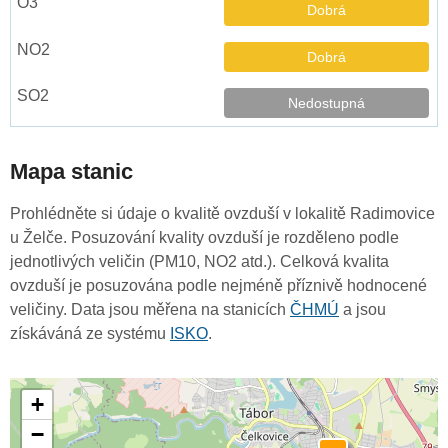
Dobrá
Dobrá
Nedostupná
Mapa stanic
Prohlédněte si údaje o kvalitě ovzduší v lokalitě Radimovice
u Želče. Posuzování kvality ovzduší je rozděleno podle
jednotlivých veličin (PM10, NO2 atd.). Celková kvalita
ovzduší je posuzována podle nejméně příznivě hodnocené
veličiny. Data jsou měřena na stanicích
ČHMÚ
a jsou
získáváná ze systému
ISKO
.
+
−