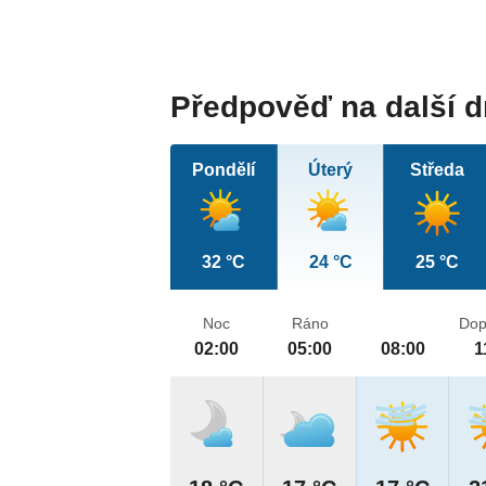
Předpověď na další 
Pondělí
Úterý
Středa
32 °C
24 °C
25 °C
Noc
Ráno
Dop
02:00
05:00
08:00
1