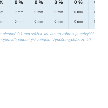
 %
0 %
0 %
0 %
0 %
0 %
mm
0 mm
0 mm
0 mm
0 mm
0 mm
mm
0 mm
0 mm
0 mm
0 mm
0 mm
e alespoň 0,1 mm srážek. Maximum zobrazuje nejvyšší
nejpravděpodobnější variantu. Výpočet vychází ze 40