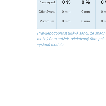
0 %
0 %
0
Pravděpod.
Očekáváno
0 mm
0 mm
0 
Maximum
0 mm
0 mm
0 
Pravděpodobnost udává šanci, že spadn
možný úhrn srážek, očekávaný úhrn pak 
výstupů modelu.