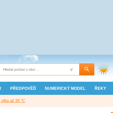
R
PŘEDPOVĚĎ
NUMERICKÝ
MODEL
ŘEKY
, zítra až 35 °C