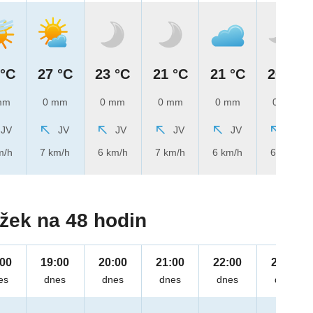
 °C
27 °C
23 °C
21 °C
21 °C
20 °C
mm
0 mm
0 mm
0 mm
0 mm
0 mm
JV
JV
JV
JV
JV
JV
m/h
7 km/h
6 km/h
7 km/h
6 km/h
6 km/h
žek na 48 hodin
:00
19:00
20:00
21:00
22:00
23:00
es
dnes
dnes
dnes
dnes
dnes