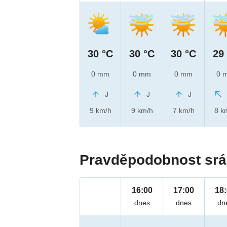
30 °C
30 °C
30 °C
29
0 mm
0 mm
0 mm
0 
J
J
J
9 km/h
9 km/h
7 km/h
8 k
Pravděpodobnost srá
16:00
17:00
18
dnes
dnes
dn