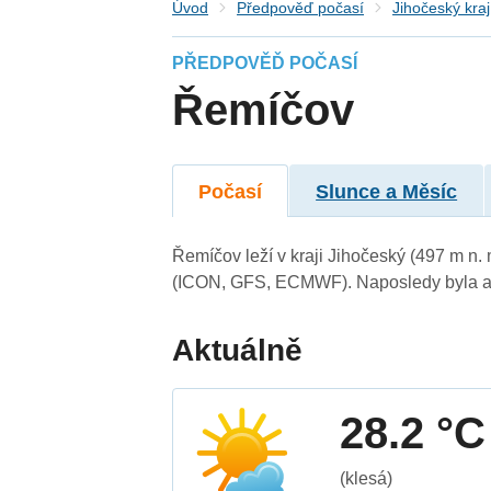
Úvod
Předpověď počasí
Jihočeský kraj
PŘEDPOVĚĎ POČASÍ
Řemíčov
Počasí
Slunce a Měsíc
Řemíčov leží v kraji Jihočeský (497 m n
(ICON, GFS, ECMWF). Naposledy byla ak
Aktuálně
28.2 °C
(klesá)