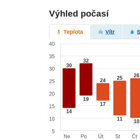
Výhled počasí
Teplota
Vítr
40
35
32
30
30
26
25
24
25
20
19
17
15
14
10
11
10
5
Ne
Po
Út
St
Čt