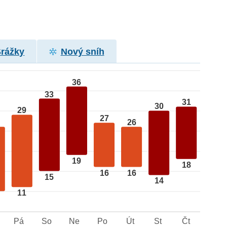
Srážky
Nový sníh
36
33
31
30
29
27
26
19
18
16
16
15
14
11
Pá
So
Ne
Po
Út
St
Čt