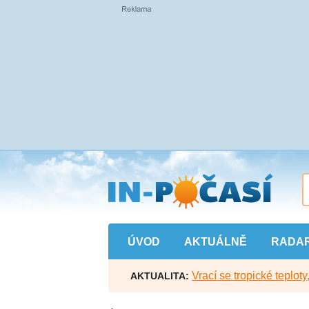
Přejít
na
hlavní
obsah
ÚVOD
AKTUÁLNĚ
RADA
Vrací se tropické teploty
AKTUALITA: