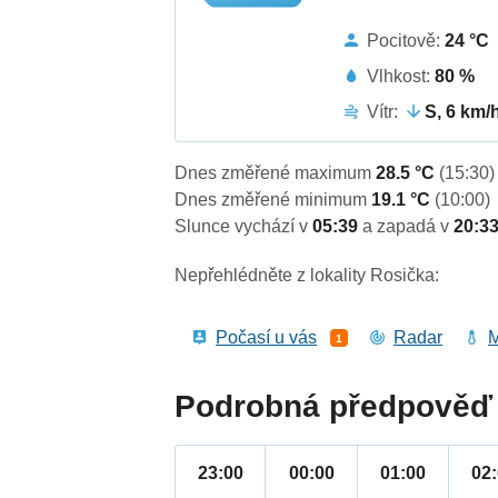
Pocitově:
24 °C
Vlhkost:
80 %
Vítr:
S, 6 km/
Dnes změřené maximum
28.5 °C
(15:30)
Dnes změřené minimum
19.1 °C
(10:00)
Slunce vychází v
05:39
a zapadá v
20:3
Nepřehlédněte z lokality Rosička:
Počasí u vás
Radar
M
1
Podrobná předpověď 
23:00
00:00
01:00
02