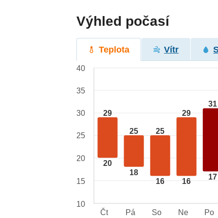
Výhled počasí
Teplota
Vítr
40
35
31
29
29
30
25
25
25
20
20
18
17
15
16
16
10
Čt
Pá
So
Ne
Po