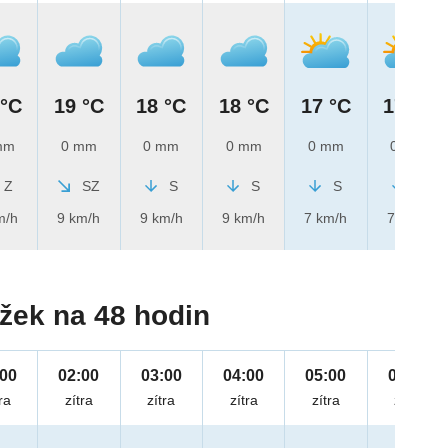
 °C
19 °C
18 °C
18 °C
17 °C
17 °C
mm
0 mm
0 mm
0 mm
0 mm
0 mm
Z
SZ
S
S
S
S
m/h
9 km/h
9 km/h
9 km/h
7 km/h
7 km/h
žek na 48 hodin
:00
02:00
03:00
04:00
05:00
06:00
ra
zítra
zítra
zítra
zítra
zítra