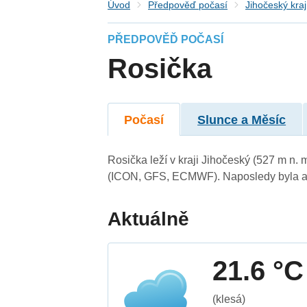
Úvod
Předpověď počasí
Jihočeský kraj
PŘEDPOVĚĎ POČASÍ
Rosička
Počasí
Slunce a Měsíc
Rosička leží v kraji Jihočeský (527 m n.
(ICON, GFS, ECMWF). Naposledy byla ak
Aktuálně
21.6 °C
(klesá)