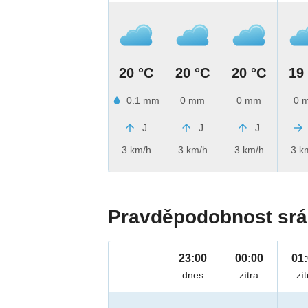
20 °C
20 °C
20 °C
19
0.1 mm
0 mm
0 mm
0 
J
J
J
3 km/h
3 km/h
3 km/h
3 k
Pravděpodobnost srá
23:00
00:00
01
dnes
zítra
zít