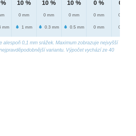
 %
10 %
10 %
10 %
0 %
0 %
mm
0 mm
0 mm
0 mm
0 mm
0 mm
4 mm
1 mm
0.3 mm
0.5 mm
0 mm
0 mm
e alespoň 0,1 mm srážek. Maximum zobrazuje nejvyšší
nejpravděpodobnější variantu. Výpočet vychází ze 40