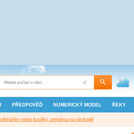
R
PŘEDPOVĚĎ
NUMERICKÝ
MODEL
ŘEKY
y přeháňky nebo bouřky, zejména na východě