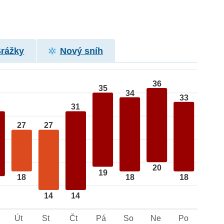
Srážky
Nový sníh
36
35
34
33
31
27
27
20
19
18
18
18
14
14
Út
St
Čt
Pá
So
Ne
Po