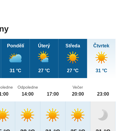
dny
Pondělí
Úterý
Středa
Čtvrtek
31 °C
27 °C
27 °C
31 °C
oledne
Odpoledne
Večer
1:00
14:00
17:00
20:00
23:00