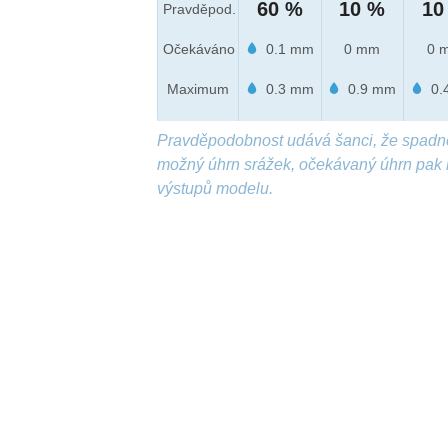
60 %
10 %
10
Pravděpod.
Očekáváno
0.1 mm
0 mm
0 
Maximum
0.3 mm
0.9 mm
0.
Pravděpodobnost udává šanci, že spadn
možný úhrn srážek, očekávaný úhrn pak 
výstupů modelu.