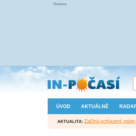
Přejít
na
hlavní
obsah
ÚVOD
AKTUÁLNĚ
RADA
Začíná ochlazení, míst
AKTUALITA: