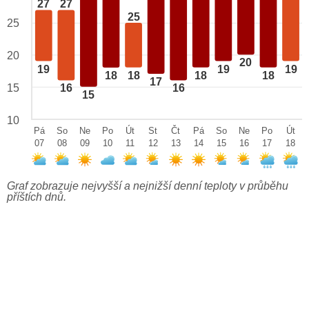
27
27
25
25
20
20
19
19
19
18
18
18
18
17
15
16
16
15
10
Pá
So
Ne
Po
Út
St
Čt
Pá
So
Ne
Po
Út
07
08
09
10
11
12
13
14
15
16
17
18
Graf zobrazuje nejvyšší a nejnižší denní teploty v průběhu
příštích dnů.