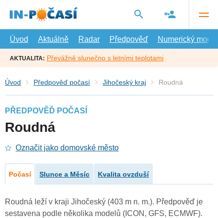
Přejít
na
hlavní
obsah
Úvod
Aktuálně
Radar
Předpověď
Numerický model
Převážně slunečno s letními teplotami
AKTUALITA:
Úvod
Předpověď počasí
Jihočeský kraj
Roudná
PŘEDPOVĚĎ POČASÍ
Roudná
Označit jako domovské město
Počasí
Slunce a Měsíc
Kvalita ovzduší
Roudná leží v kraji Jihočeský (403 m n. m.). Předpověď je
sestavena podle několika modelů (ICON, GFS, ECMWF).