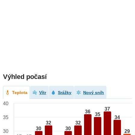
Výhled počasí
Teplota
Vítr
Srážky
Nový sníh
40
37
36
35
34
35
32
32
30
30
29
30