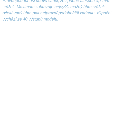
Pravděpodobnost udává šanci, že spadne alespoň 0,1 mm
srážek. Maximum zobrazuje nejvyšší možný úhrn srážek,
očekávaný úhrn pak nejpravděpodobnější variantu. Výpočet
vychází ze 40 výstupů modelu.