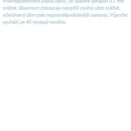
Pravděpodobnost udává šanci, že spadne alespoň 0,1 mm
srážek. Maximum zobrazuje nejvyšší možný úhrn srážek,
očekávaný úhrn pak nejpravděpodobnější variantu. Výpočet
vychází ze 40 výstupů modelu.