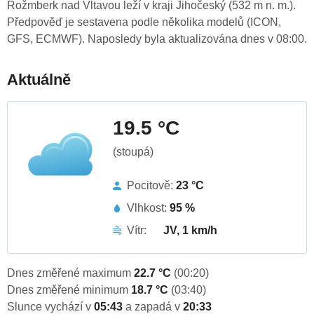
Rožmberk nad Vltavou leží v kraji Jihočeský (532 m n. m.).
Předpověď je sestavena podle několika modelů (ICON,
GFS, ECMWF). Naposledy byla aktualizována dnes v 08:00.
Aktuálně
19.5 °C
(stoupá)
Pocitově:
23 °C
Vlhkost:
95 %
Vítr:
JV, 1 km/h
Dnes změřené maximum
22.7 °C
(00:20)
Dnes změřené minimum
18.7 °C
(03:40)
Slunce vychází v
05:43
a zapadá v
20:33