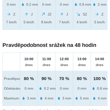
0 mm
0.2 mm
0 mm
0 mm
0.8 mm
2 mm
Z
J
JZ
J
SZ
Z
7 km/h
5 km/h
8 km/h
7 km/h
4 km/h
5 km/h
Pravděpodobnost srážek na 48 hodin
10:00
11:00
12:00
13:00
14:00
dnes
dnes
dnes
dnes
dnes
80 %
90 %
70 %
80 %
100 %
Pravděpod.
Očekáváno
0 mm
0.2 mm
0 mm
0 mm
0.8 mm
Maximum
3 mm
4 mm
3 mm
5 mm
4 mm