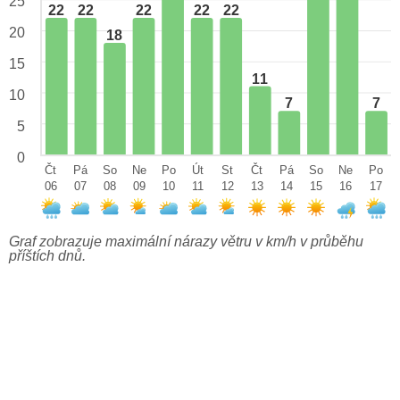
25
22
22
22
22
22
20
18
15
11
10
7
7
5
0
Čt
Pá
So
Ne
Po
Út
St
Čt
Pá
So
Ne
Po
06
07
08
09
10
11
12
13
14
15
16
17
Graf zobrazuje maximální nárazy větru v km/h v průběhu
příštích dnů.