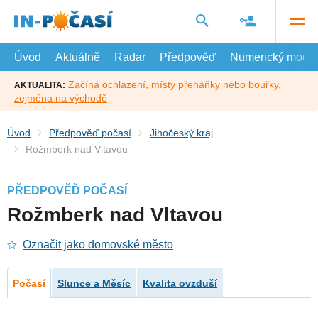
Přejít
na
hlavní
obsah
Úvod
Aktuálně
Radar
Předpověď
Numerický model
Začíná ochlazení, místy přeháňky nebo bouřky,
AKTUALITA:
zejména na východě
Úvod
Předpověď počasí
Jihočeský kraj
Rožmberk nad Vltavou
PŘEDPOVĚĎ POČASÍ
Rožmberk nad Vltavou
Označit jako domovské město
Počasí
Slunce a Měsíc
Kvalita ovzduší