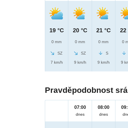
19 °C
20 °C
21 °C
22
0 mm
0 mm
0 mm
0 
SZ
SZ
S
7 km/h
9 km/h
9 km/h
9 k
Pravděpodobnost srá
07:00
08:00
09
dnes
dnes
dn