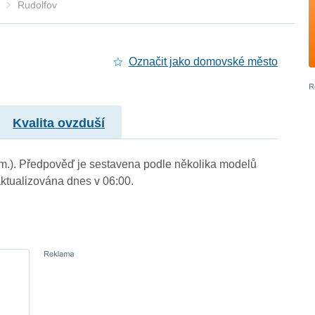
Rudolfov
Označit jako domovské město
Kvalita ovzduší
. m.). Předpověď je sestavena podle několika modelů
tualizována dnes v 06:00.