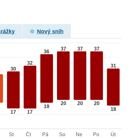
Srážky
Nový sníh
37
37
37
36
32
31
30
20
20
20
19
18
17
17
St
Čt
Pá
So
Ne
Po
Út