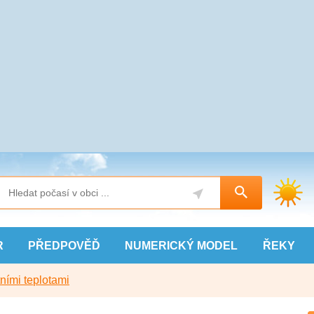
R
PŘEDPOVĚĎ
NUMERICKÝ
MODEL
ŘEKY
ními teplotami