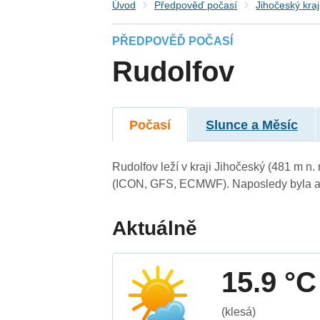
Úvod
Předpověď počasí
Jihočeský kraj
PŘEDPOVĚĎ POČASÍ
Rudolfov
Počasí
Slunce a Měsíc
Rudolfov leží v kraji Jihočeský (481 m n
(ICON, GFS, ECMWF). Naposledy byla ak
Aktuálně
15.9 °C
(klesá)