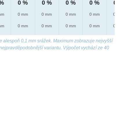
 %
0 %
0 %
0 %
0 %
0 %
mm
0 mm
0 mm
0 mm
0 mm
0 mm
mm
0 mm
0 mm
0 mm
0 mm
0 mm
e alespoň 0,1 mm srážek. Maximum zobrazuje nejvyšší
nejpravděpodobnější variantu. Výpočet vychází ze 40