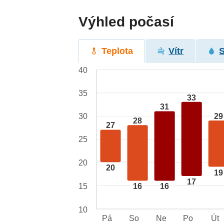
Výhled počasí
Teplota
Vítr
40
35
33
31
29
30
28
27
25
20
20
19
17
15
16
16
10
Pá
So
Ne
Po
Út