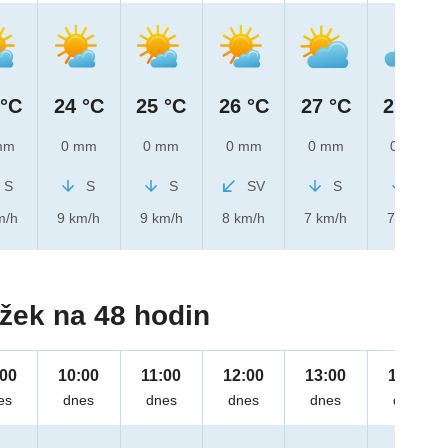
 °C
24 °C
25 °C
26 °C
27 °C
27 °C
mm
0 mm
0 mm
0 mm
0 mm
0 mm
S
S
S
SV
S
S
m/h
9 km/h
9 km/h
8 km/h
7 km/h
7 km/h
žek na 48 hodin
:00
10:00
11:00
12:00
13:00
14:00
es
dnes
dnes
dnes
dnes
dnes