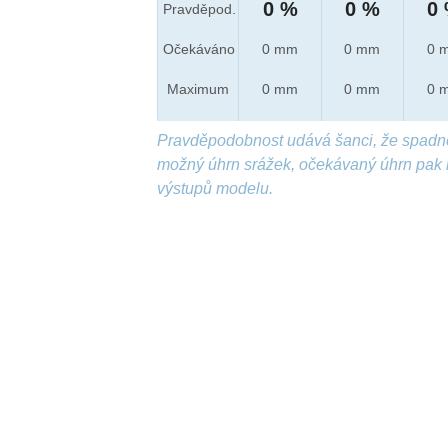
0 %
0 %
0
Pravděpod.
Očekáváno
0 mm
0 mm
0 
Maximum
0 mm
0 mm
0 
Pravděpodobnost udává šanci, že spadn
možný úhrn srážek, očekávaný úhrn pak 
výstupů modelu.