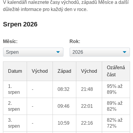
V kalendáři naleznete časy východů, západů Měsíce a další
důležité informace pro každý den v roce.
Srpen 2026
Měsíc:
Rok:
Ozářená
Datum
Východ
Západ
Východ
část
1.
95% až
-
08:32
21:48
srpen
89%
2.
89% až
-
09:46
22:01
srpen
82%
3.
82% až
-
10:59
22:16
srpen
72%