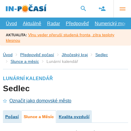
Přejít
na
hlavní
obsah
Úvod
Aktuálně
Radar
Předpověď
Numerický model
Vlnu veder přeruší studená fronta, zítra teploty
AKTUALITA:
klesnou
Úvod
Předpověď počasí
Jihočeský kraj
Sedlec
Slunce a měsíc
Lunární kalendář
LUNÁRNÍ KALENDÁŘ
Sedlec
Označit jako domovské město
Počasí
Slunce a Měsíc
Kvalita ovzduší