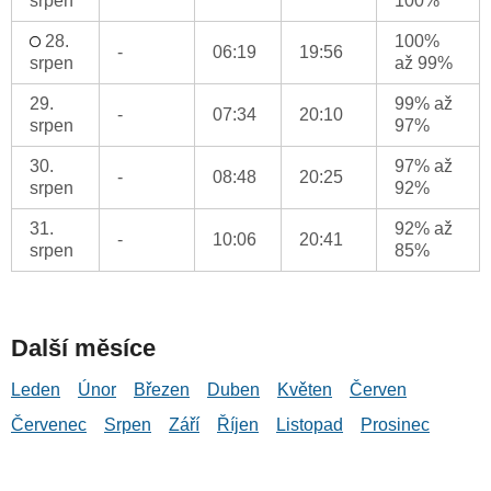
srpen
100%
28.
100%
-
06:19
19:56
srpen
až 99%
29.
99% až
-
07:34
20:10
srpen
97%
30.
97% až
-
08:48
20:25
srpen
92%
31.
92% až
-
10:06
20:41
srpen
85%
Další měsíce
Leden
Únor
Březen
Duben
Květen
Červen
Červenec
Srpen
Září
Říjen
Listopad
Prosinec