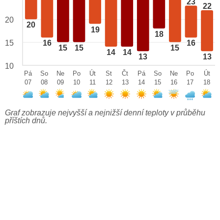
23
22
20
20
19
18
15
16
16
15
15
15
14
14
13
13
10
Pá
So
Ne
Po
Út
St
Čt
Pá
So
Ne
Po
Út
07
08
09
10
11
12
13
14
15
16
17
18
Graf zobrazuje nejvyšší a nejnižší denní teploty v průběhu
příštích dnů.