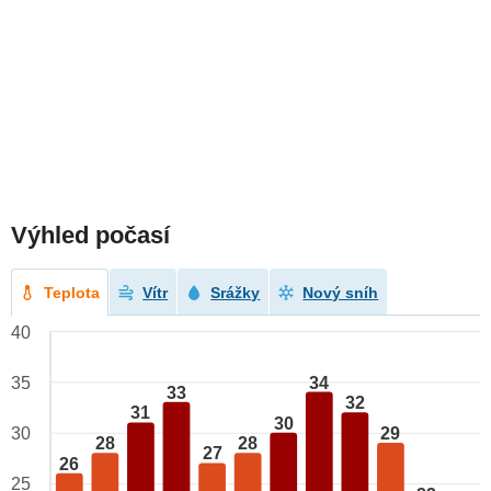
Výhled počasí
Teplota
Vítr
Srážky
Nový sníh
40
34
35
33
32
31
30
29
30
28
28
27
26
25