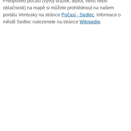
Předpověď počasí (vývoj srážek, teplot, větru nebo
oblačnosti) na mapě si můžete prohlédnout na našem
portálu Ventusky na stránce
Počasí - Sedlec
. Informace o
městě Sedlec nalezenete na stránce
Wikipedie
.