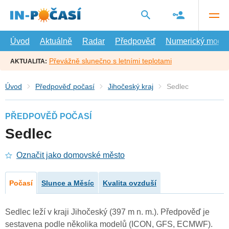
Přejít
na
hlavní
obsah
Úvod
Aktuálně
Radar
Předpověď
Numerický model
Převážně slunečno s letními teplotami
AKTUALITA:
Úvod
Předpověď počasí
Jihočeský kraj
Sedlec
PŘEDPOVĚĎ POČASÍ
Sedlec
Označit jako domovské město
Počasí
Slunce a Měsíc
Kvalita ovzduší
Sedlec leží v kraji Jihočeský (397 m n. m.). Předpověď je
sestavena podle několika modelů (ICON, GFS, ECMWF).