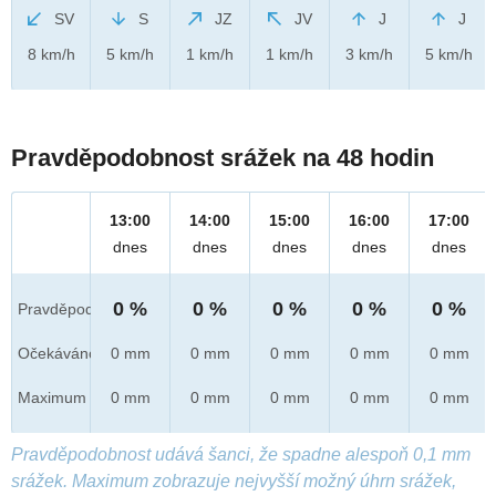
SV
S
JZ
JV
J
J
8 km/h
5 km/h
1 km/h
1 km/h
3 km/h
5 km/h
Pravděpodobnost srážek na 48 hodin
13:00
14:00
15:00
16:00
17:00
dnes
dnes
dnes
dnes
dnes
0 %
0 %
0 %
0 %
0 %
Pravděpod.
Očekáváno
0 mm
0 mm
0 mm
0 mm
0 mm
Maximum
0 mm
0 mm
0 mm
0 mm
0 mm
Pravděpodobnost udává šanci, že spadne alespoň 0,1 mm
srážek. Maximum zobrazuje nejvyšší možný úhrn srážek,