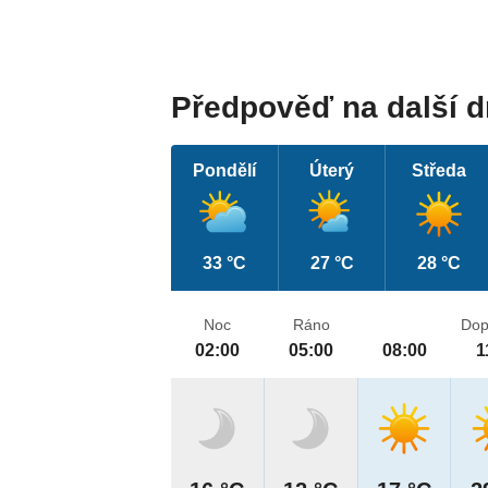
Předpověď na další 
Pondělí
Úterý
Středa
33 °C
27 °C
28 °C
Noc
Ráno
Dop
02:00
05:00
08:00
1