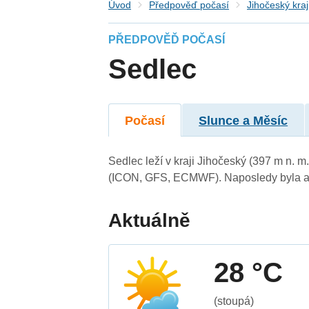
Úvod
Předpověď počasí
Jihočeský kraj
PŘEDPOVĚĎ POČASÍ
Sedlec
Počasí
Slunce a Měsíc
Sedlec leží v kraji Jihočeský (397 m n. 
(ICON, GFS, ECMWF). Naposledy byla ak
Aktuálně
28 °C
(stoupá)