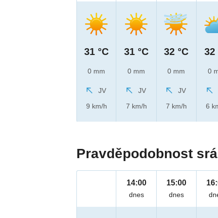
31 °C
31 °C
32 °C
32
0 mm
0 mm
0 mm
0 
JV
JV
JV
9 km/h
7 km/h
7 km/h
6 k
Pravděpodobnost srá
14:00
15:00
16
dnes
dnes
dn