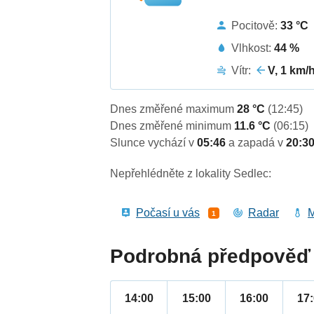
Pocitově:
33 °C
Vlhkost:
44 %
Vítr:
V, 1 km/
Dnes změřené maximum
28 °C
(12:45)
Dnes změřené minimum
11.6 °C
(06:15)
Slunce vychází v
05:46
a zapadá v
20:3
Nepřehlédněte z lokality Sedlec:
Počasí u vás
Radar
M
1
Podrobná předpověď 
14:00
15:00
16:00
17