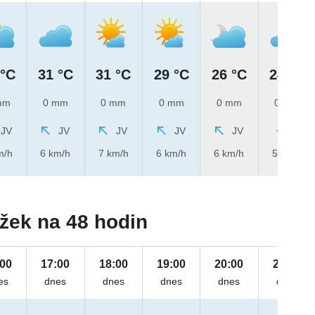
 °C
31 °C
31 °C
29 °C
26 °C
24 °C
mm
0 mm
0 mm
0 mm
0 mm
0 mm
JV
JV
JV
JV
JV
J
m/h
6 km/h
7 km/h
6 km/h
6 km/h
5 km/h
žek na 48 hodin
:00
17:00
18:00
19:00
20:00
21:00
es
dnes
dnes
dnes
dnes
dnes