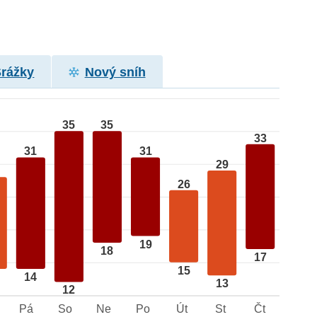
Srážky
Nový sníh
35
35
33
31
31
29
26
19
18
17
15
14
13
12
Pá
So
Ne
Po
Út
St
Čt