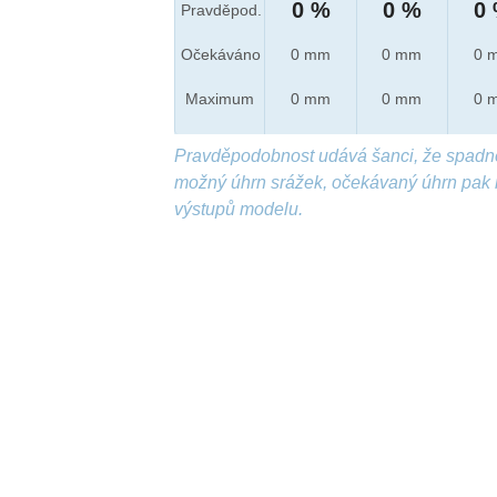
0 %
0 %
0
Pravděpod.
Očekáváno
0 mm
0 mm
0 
Maximum
0 mm
0 mm
0 
Pravděpodobnost udává šanci, že spadn
možný úhrn srážek, očekávaný úhrn pak 
výstupů modelu.