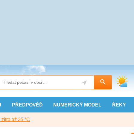
R
PŘEDPOVĚĎ
NUMERICKÝ
MODEL
ŘEKY
, zítra až 35 °C