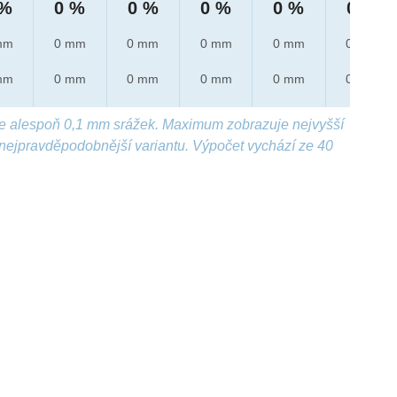
 %
0 %
0 %
0 %
0 %
0 %
mm
0 mm
0 mm
0 mm
0 mm
0 mm
mm
0 mm
0 mm
0 mm
0 mm
0 mm
e alespoň 0,1 mm srážek. Maximum zobrazuje nejvyšší
nejpravděpodobnější variantu. Výpočet vychází ze 40