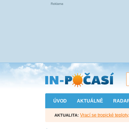
Přejít
na
hlavní
obsah
ÚVOD
AKTUÁLNĚ
RADA
Vrací se tropické teploty
AKTUALITA: