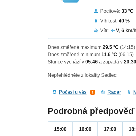
Pocitově:
33 °C
Vlhkost:
40 %
Vítr:
V, 6 km/
Dnes změřené maximum
29.5 °C
(14:15)
Dnes změřené minimum
11.6 °C
(06:15)
Slunce vychází v
05:46
a zapadá v
20:3
Nepřehlédněte z lokality Sedlec:
Počasí u vás
Radar
M
1
Podrobná předpověď 
15:00
16:00
17:00
18