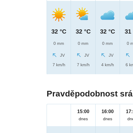
32 °C
32 °C
32 °C
31
0 mm
0 mm
0 mm
0 
JV
JV
JV
7 km/h
7 km/h
4 km/h
6 k
Pravděpodobnost srá
15:00
16:00
17
dnes
dnes
dn