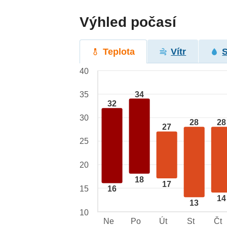
Výhled počasí
Teplota
Vítr
40
34
35
32
30
28
28
27
25
20
18
17
15
16
14
13
10
Ne
Po
Út
St
Čt