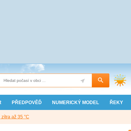
R
PŘEDPOVĚĎ
NUMERICKÝ
MODEL
ŘEKY
, zítra až 35 °C