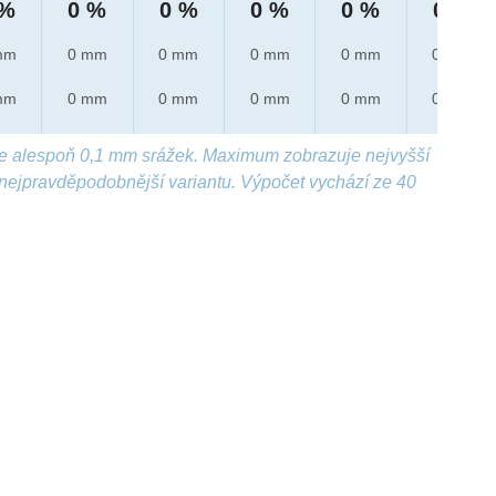
 %
0 %
0 %
0 %
0 %
0 %
mm
0 mm
0 mm
0 mm
0 mm
0 mm
mm
0 mm
0 mm
0 mm
0 mm
0 mm
e alespoň 0,1 mm srážek. Maximum zobrazuje nejvyšší
nejpravděpodobnější variantu. Výpočet vychází ze 40