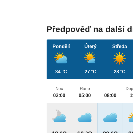
Předpověď na další 
Pondělí
Úterý
Středa
34 °C
27 °C
28 °C
Noc
Ráno
Dop
02:00
05:00
08:00
1