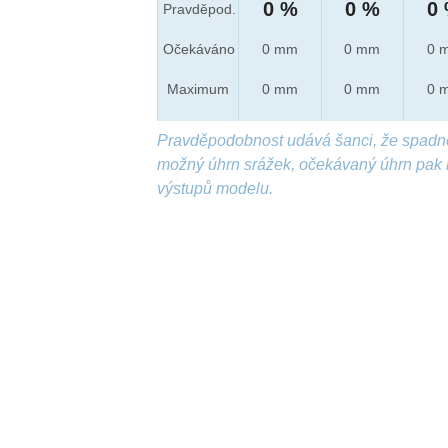
0 %
0 %
0
Pravděpod.
Očekáváno
0 mm
0 mm
0 
Maximum
0 mm
0 mm
0 
Pravděpodobnost udává šanci, že spadn
možný úhrn srážek, očekávaný úhrn pak 
výstupů modelu.