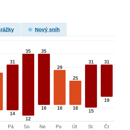
Srážky
Nový sníh
35
35
31
31
31
29
25
19
16
16
16
15
14
12
Pá
So
Ne
Po
Út
St
Čt