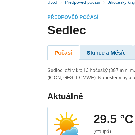
Úvod
Předpověď počasí
Jihočeský kraj
PŘEDPOVĚĎ POČASÍ
Sedlec
Počasí
Slunce a Měsíc
Sedlec leží v kraji Jihočeský (397 m n. 
(ICON, GFS, ECMWF). Naposledy byla ak
Aktuálně
29.5 °C
(stoupá)