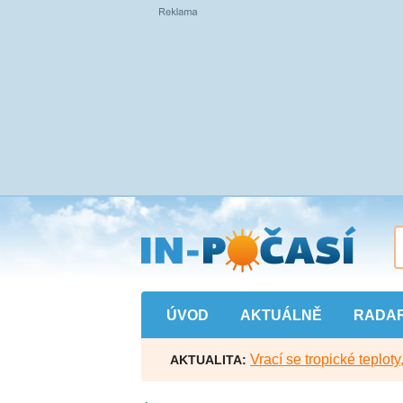
Přejít
na
hlavní
obsah
ÚVOD
AKTUÁLNĚ
RADA
Vrací se tropické teploty
AKTUALITA: