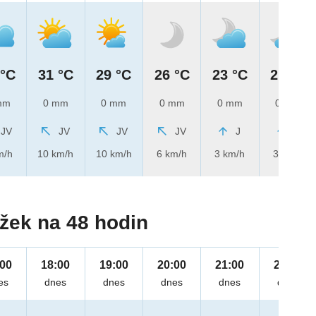
 °C
31 °C
29 °C
26 °C
23 °C
21 °C
mm
0 mm
0 mm
0 mm
0 mm
0 mm
JV
JV
JV
JV
J
J
m/h
10 km/h
10 km/h
6 km/h
3 km/h
3 km/h
žek na 48 hodin
:00
18:00
19:00
20:00
21:00
22:00
es
dnes
dnes
dnes
dnes
dnes