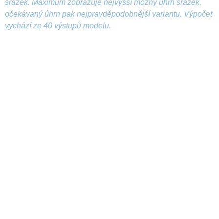
srážek. Maximum zobrazuje nejvyšší možný úhrn srážek,
očekávaný úhrn pak nejpravděpodobnější variantu. Výpočet
vychází ze 40 výstupů modelu.