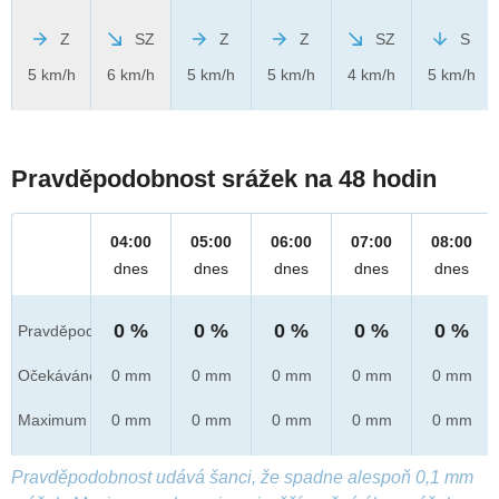
Z
SZ
Z
Z
SZ
S
5 km/h
6 km/h
5 km/h
5 km/h
4 km/h
5 km/h
Pravděpodobnost srážek na 48 hodin
04:00
05:00
06:00
07:00
08:00
dnes
dnes
dnes
dnes
dnes
0 %
0 %
0 %
0 %
0 %
Pravděpod.
Očekáváno
0 mm
0 mm
0 mm
0 mm
0 mm
Maximum
0 mm
0 mm
0 mm
0 mm
0 mm
Pravděpodobnost udává šanci, že spadne alespoň 0,1 mm