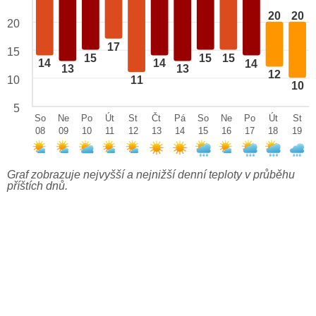
20
20
20
17
15
15
15
15
14
14
14
13
13
12
10
11
10
5
So
Ne
Po
Út
St
Čt
Pá
So
Ne
Po
Út
St
08
09
10
11
12
13
14
15
16
17
18
19
Graf zobrazuje nejvyšší a nejnižší denní teploty v průběhu
příštích dnů.