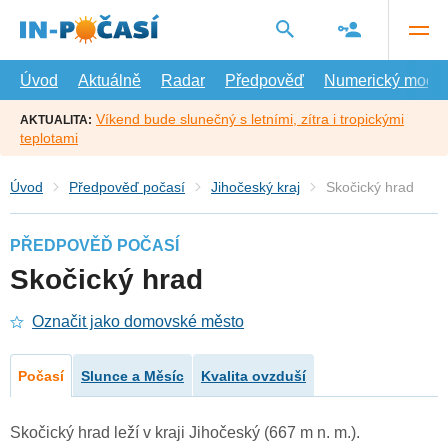
Přejít
na
hlavní
obsah
Úvod
Aktuálně
Radar
Předpověď
Numerický model
Víkend bude slunečný s letními, zítra i tropickými
AKTUALITA:
teplotami
Úvod
Předpověď počasí
Jihočeský kraj
Skočický hrad
PŘEDPOVĚĎ POČASÍ
Skočický hrad
Označit jako domovské město
Počasí
Slunce a Měsíc
Kvalita ovzduší
Skočický hrad leží v kraji Jihočeský (667 m n. m.).