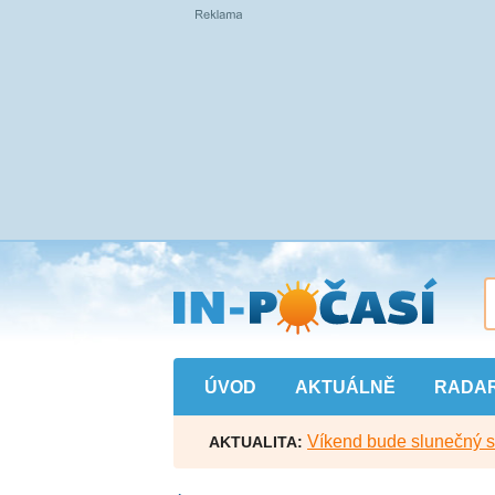
Přejít
na
hlavní
obsah
ÚVOD
AKTUÁLNĚ
RADA
Víkend bude slunečný s l
AKTUALITA: