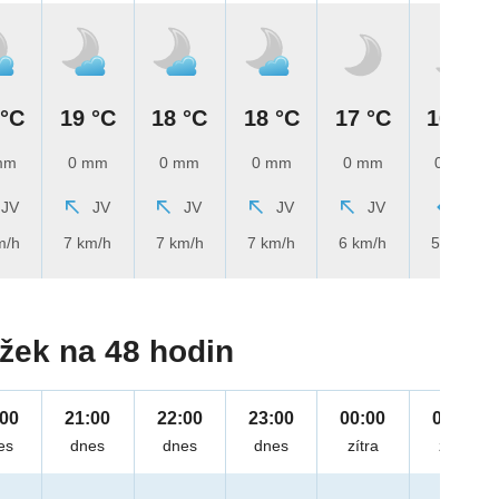
 °C
19 °C
18 °C
18 °C
17 °C
16 °C
mm
0 mm
0 mm
0 mm
0 mm
0 mm
JV
JV
JV
JV
JV
V
m/h
7 km/h
7 km/h
7 km/h
6 km/h
5 km/h
žek na 48 hodin
:00
21:00
22:00
23:00
00:00
01:00
es
dnes
dnes
dnes
zítra
zítra