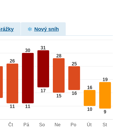
Srážky
Nový sníh
31
30
28
26
25
19
16
17
16
15
11
11
10
9
Čt
Pá
So
Ne
Po
Út
St