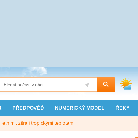
R
PŘEDPOVĚĎ
NUMERICKÝ
MODEL
ŘEKY
etními, zítra i tropickými teplotami