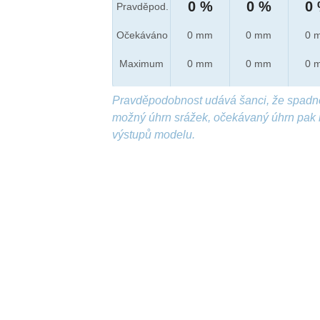
0 %
0 %
0
Pravděpod.
Očekáváno
0 mm
0 mm
0 
Maximum
0 mm
0 mm
0 
Pravděpodobnost udává šanci, že spadn
možný úhrn srážek, očekávaný úhrn pak 
výstupů modelu.