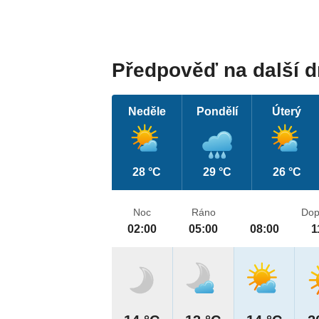
Předpověď na další 
Neděle
Pondělí
Úterý
28 °C
29 °C
26 °C
Noc
Ráno
Dop
02:00
05:00
08:00
1