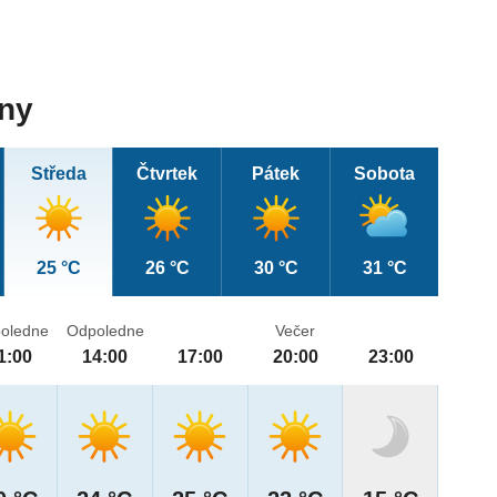
dny
Středa
Čtvrtek
Pátek
Sobota
25 °C
26 °C
30 °C
31 °C
oledne
Odpoledne
Večer
1:00
14:00
17:00
20:00
23:00