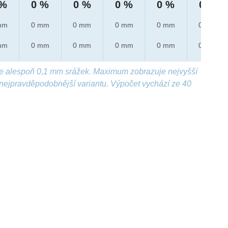
 %
0 %
0 %
0 %
0 %
0 %
mm
0 mm
0 mm
0 mm
0 mm
0 mm
mm
0 mm
0 mm
0 mm
0 mm
0 mm
e alespoň 0,1 mm srážek. Maximum zobrazuje nejvyšší
nejpravděpodobnější variantu. Výpočet vychází ze 40