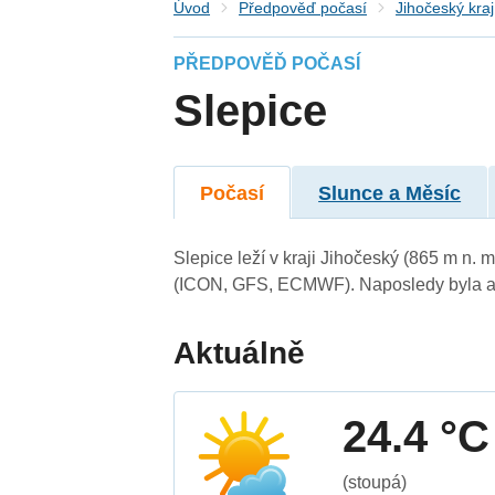
Úvod
Předpověď počasí
Jihočeský kraj
PŘEDPOVĚĎ POČASÍ
Slepice
Počasí
Slunce a Měsíc
Slepice leží v kraji Jihočeský (865 m n.
(ICON, GFS, ECMWF). Naposledy byla ak
Aktuálně
24.4 °C
(stoupá)