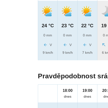
24 °C
23 °C
22 °C
19
0 mm
0 mm
0 mm
0 
V
V
V
9 km/h
9 km/h
7 km/h
6 k
Pravděpodobnost srá
18:00
19:00
20
dnes
dnes
dn