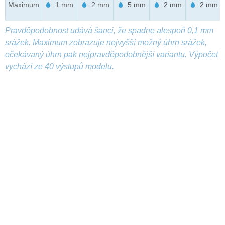
Maximum
1 mm
2 mm
5 mm
2 mm
2 mm
Pravděpodobnost udává šanci, že spadne alespoň 0,1 mm
srážek. Maximum zobrazuje nejvyšší možný úhrn srážek,
očekávaný úhrn pak nejpravděpodobnější variantu. Výpočet
vychází ze 40 výstupů modelu.