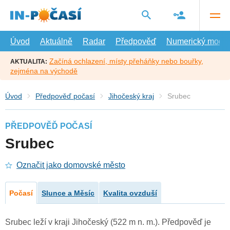
Přejít
na
hlavní
obsah
Úvod
Aktuálně
Radar
Předpověď
Numerický model
Začíná ochlazení, místy přeháňky nebo bouřky,
AKTUALITA:
zejména na východě
Úvod
Předpověď počasí
Jihočeský kraj
Srubec
PŘEDPOVĚĎ POČASÍ
Srubec
Označit jako domovské město
Počasí
Slunce a Měsíc
Kvalita ovzduší
Srubec leží v kraji Jihočeský (522 m n. m.). Předpověď je