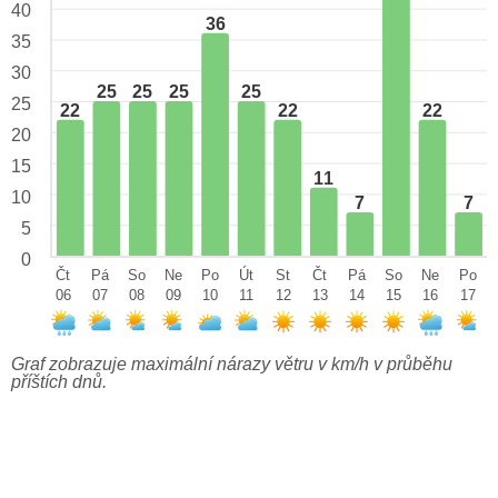
40
36
35
30
25
25
25
25
25
22
22
22
20
15
11
10
7
7
5
0
Čt
Pá
So
Ne
Po
Út
St
Čt
Pá
So
Ne
Po
06
07
08
09
10
11
12
13
14
15
16
17
Graf zobrazuje maximální nárazy větru v km/h v průběhu
příštích dnů.