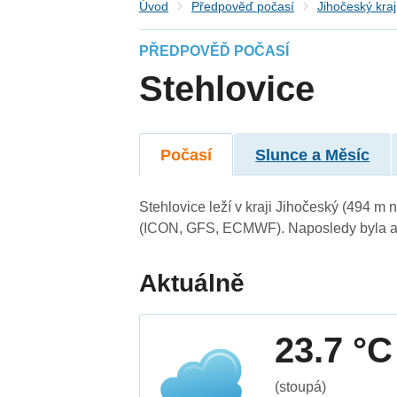
Úvod
Předpověď počasí
Jihočeský kraj
PŘEDPOVĚĎ POČASÍ
Stehlovice
Počasí
Slunce a Měsíc
Stehlovice leží v kraji Jihočeský (494 m
(ICON, GFS, ECMWF). Naposledy byla ak
Aktuálně
23.7 °C
(stoupá)