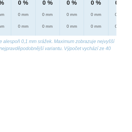
 %
0 %
0 %
0 %
0 %
0 %
mm
0 mm
0 mm
0 mm
0 mm
0 mm
mm
0 mm
0 mm
0 mm
0 mm
0 mm
e alespoň 0,1 mm srážek. Maximum zobrazuje nejvyšší
nejpravděpodobnější variantu. Výpočet vychází ze 40