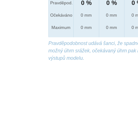
0 %
0 %
0
Pravděpod.
Očekáváno
0 mm
0 mm
0 
Maximum
0 mm
0 mm
0 
Pravděpodobnost udává šanci, že spadn
možný úhrn srážek, očekávaný úhrn pak 
výstupů modelu.