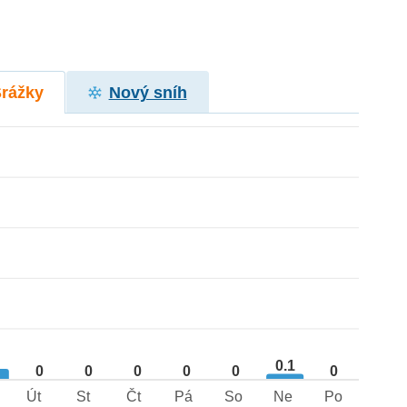
Srážky
Nový sníh
2
0.1
0
0
0
0
0
0
Út
St
Čt
Pá
So
Ne
Po