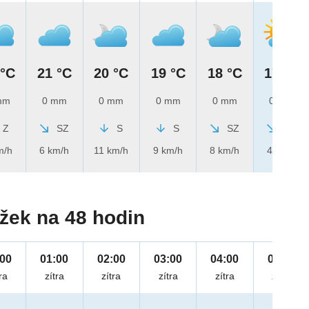
 °C
21 °C
20 °C
19 °C
18 °C
17 °C
mm
0 mm
0 mm
0 mm
0 mm
0 mm
Z
SZ
S
S
SZ
SZ
m/h
6 km/h
11 km/h
9 km/h
8 km/h
4 km/h
žek na 48 hodin
:00
01:00
02:00
03:00
04:00
05:00
ra
zítra
zítra
zítra
zítra
zítra