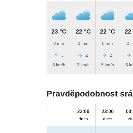
23 °C
22 °C
22 °C
22
0 mm
0 mm
0 mm
0 
J
Z
Z
3 km/h
3 km/h
5 km/h
5 k
Pravděpodobnost srá
22:00
23:00
00
dnes
dnes
zít