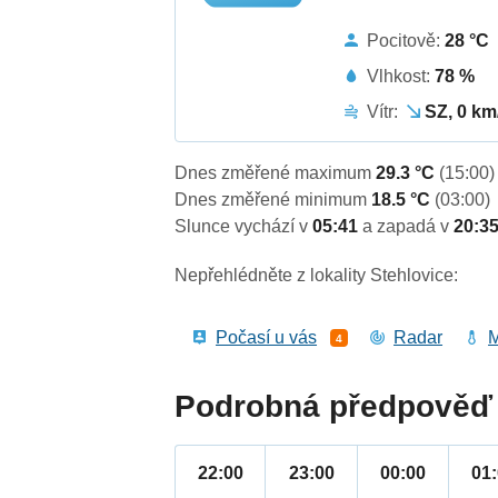
Pocitově:
28 °C
Vlhkost:
78 %
Vítr:
SZ, 0 km
Dnes změřené maximum
29.3 °C
(15:00)
Dnes změřené minimum
18.5 °C
(03:00)
Slunce vychází v
05:41
a zapadá v
20:3
Nepřehlédněte z lokality Stehlovice:
Počasí u vás
Radar
M
4
Podrobná předpověď 
22:00
23:00
00:00
01