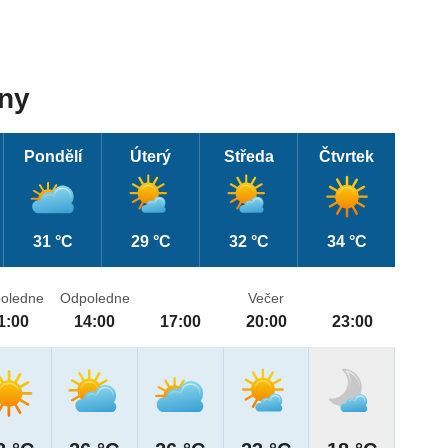
dny
Pondělí
Úterý
Středa
Čtvrtek
31 °C
29 °C
32 °C
34 °C
oledne
Odpoledne
Večer
1:00
14:00
17:00
20:00
23:00