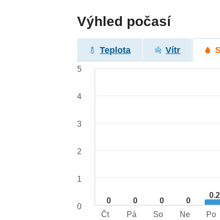
Výhled počasí
Teplota
Vítr
5
4
3
2
1
0.
0
0
0
0
0
Čt
Pá
So
Ne
Po