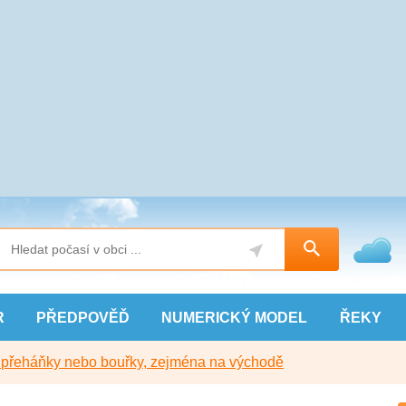
R
PŘEDPOVĚĎ
NUMERICKÝ
MODEL
ŘEKY
y přeháňky nebo bouřky, zejména na východě