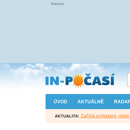
Přejít
na
hlavní
obsah
ÚVOD
AKTUÁLNĚ
RADA
Začíná ochlazení, míst
AKTUALITA: