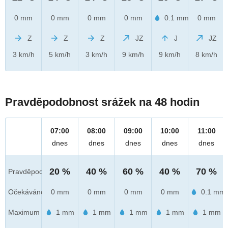
0 mm
0 mm
0 mm
0 mm
0.1 mm
0 mm
Z
Z
Z
JZ
J
JZ
3 km/h
5 km/h
3 km/h
9 km/h
9 km/h
8 km/h
Pravděpodobnost srážek na 48 hodin
07:00
08:00
09:00
10:00
11:00
dnes
dnes
dnes
dnes
dnes
20 %
40 %
60 %
40 %
70 %
Pravděpod.
Očekáváno
0 mm
0 mm
0 mm
0 mm
0.1 mm
Maximum
1 mm
1 mm
1 mm
1 mm
1 mm