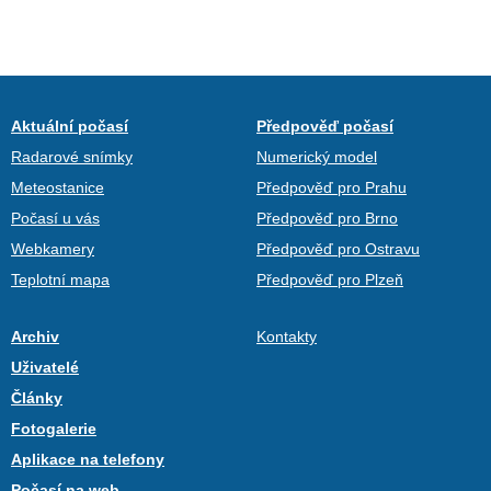
Aktuální počasí
Předpověď počasí
Radarové snímky
Numerický model
Meteostanice
Předpověď pro Prahu
Počasí u vás
Předpověď pro Brno
Webkamery
Předpověď pro Ostravu
Teplotní mapa
Předpověď pro Plzeň
Archiv
Kontakty
Uživatelé
Články
Fotogalerie
Aplikace na telefony
Počasí na web