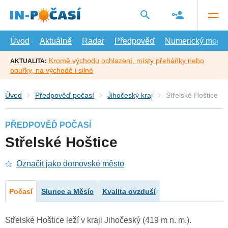
Přejít
na
hlavní
obsah
Úvod
Aktuálně
Radar
Předpověď
Numerický model
Kromě východu ochlazení, místy přeháňky nebo
AKTUALITA:
bouřky, na východě i silné
Úvod
Předpověď počasí
Jihočeský kraj
Střelské Hoštice
PŘEDPOVĚĎ POČASÍ
Střelské Hoštice
Označit jako domovské město
Počasí
Slunce a Měsíc
Kvalita ovzduší
Střelské Hoštice leží v kraji Jihočeský (419 m n. m.).