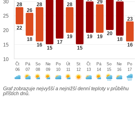
29
30
28
28
28
26
25
23
22
20
20
19
19
19
18
18
17
15
16
16
15
15
10
Čt
Pá
So
Ne
Po
Út
St
Čt
Pá
So
Ne
Po
06
07
08
09
10
11
12
13
14
15
16
17
Graf zobrazuje nejvyšší a nejnižší denní teploty v průběhu
příštích dnů.