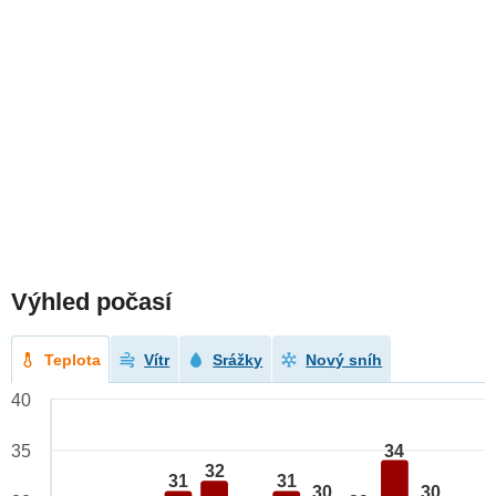
Výhled počasí
Teplota
Vítr
Srážky
Nový sníh
40
34
35
32
31
31
30
30