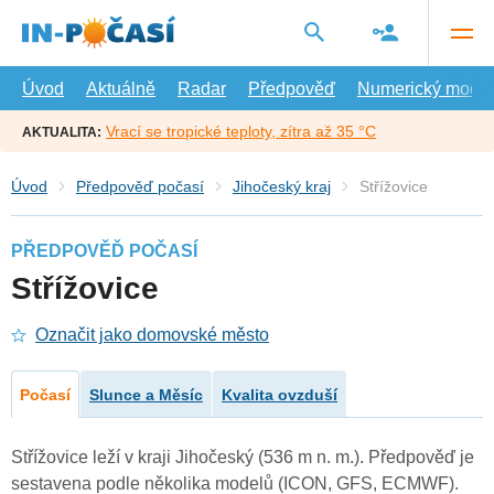
Přejít
na
hlavní
obsah
Úvod
Aktuálně
Radar
Předpověď
Numerický model
Vrací se tropické teploty, zítra až 35 °C
AKTUALITA:
Úvod
Předpověď počasí
Jihočeský kraj
Střížovice
PŘEDPOVĚĎ POČASÍ
Střížovice
Označit jako domovské město
Počasí
Slunce a Měsíc
Kvalita ovzduší
Střížovice leží v kraji Jihočeský (536 m n. m.). Předpověď je
sestavena podle několika modelů (ICON, GFS, ECMWF).