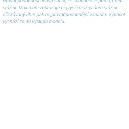
Pravděpodobnost udává šanci, že spadne alespoň 0,1 mm
srážek. Maximum zobrazuje nejvyšší možný úhrn srážek,
očekávaný úhrn pak nejpravděpodobnější variantu. Výpočet
vychází ze 40 výstupů modelu.