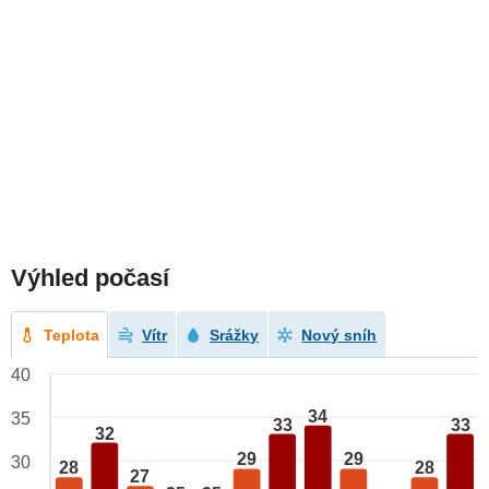
Výhled počasí
Teplota
Vítr
Srážky
Nový sníh
40
34
35
33
33
32
29
29
30
28
28
27