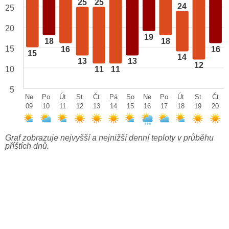
25
25
24
25
20
19
18
18
15
16
16
15
14
13
13
12
10
11
11
5
Ne
Po
Út
St
Čt
Pá
So
Ne
Po
Út
St
Čt
09
10
11
12
13
14
15
16
17
18
19
20
Graf zobrazuje nejvyšší a nejnižší denní teploty v průběhu
příštích dnů.