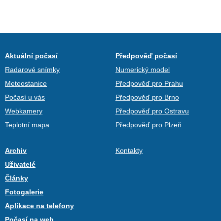
Aktuální počasí
Předpověď počasí
Radarové snímky
Numerický model
Meteostanice
Předpověď pro Prahu
Počasí u vás
Předpověď pro Brno
Webkamery
Předpověď pro Ostravu
Teplotní mapa
Předpověď pro Plzeň
Archiv
Kontakty
Uživatelé
Články
Fotogalerie
Aplikace na telefony
Počasí na web