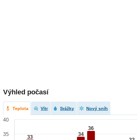
Výhled počasí
Teplota
Vítr
Srážky
Nový sníh
40
36
34
35
33