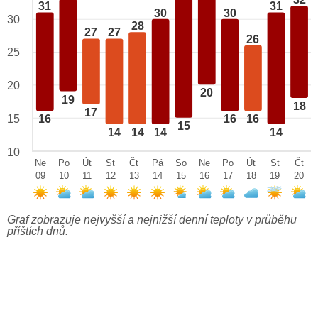
32
31
31
30
30
30
28
27
27
26
25
20
20
19
18
17
15
16
16
16
15
14
14
14
14
10
Ne
Po
Út
St
Čt
Pá
So
Ne
Po
Út
St
Čt
09
10
11
12
13
14
15
16
17
18
19
20
Graf zobrazuje nejvyšší a nejnižší denní teploty v průběhu
příštích dnů.