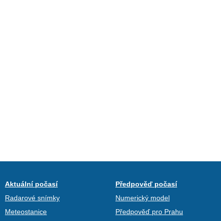
Aktuální počasí
Předpověď počasí
Radarové snímky
Numerický model
Meteostanice
Předpověď pro Prahu