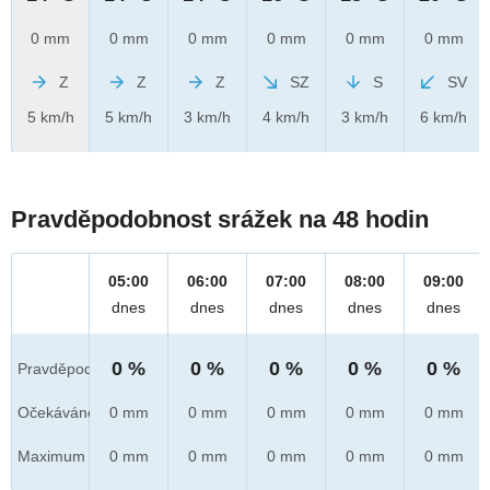
0 mm
0 mm
0 mm
0 mm
0 mm
0 mm
Z
Z
Z
SZ
S
SV
5 km/h
5 km/h
3 km/h
4 km/h
3 km/h
6 km/h
Pravděpodobnost srážek na 48 hodin
05:00
06:00
07:00
08:00
09:00
dnes
dnes
dnes
dnes
dnes
0 %
0 %
0 %
0 %
0 %
Pravděpod.
Očekáváno
0 mm
0 mm
0 mm
0 mm
0 mm
Maximum
0 mm
0 mm
0 mm
0 mm
0 mm