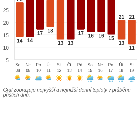
25
21
21
20
18
17
17
15
16
16
15
14
14
13
13
13
10
11
5
So
Ne
Po
Út
St
Čt
Pá
So
Ne
Po
Út
St
08
09
10
11
12
13
14
15
16
17
18
19
Graf zobrazuje nejvyšší a nejnižší denní teploty v průběhu
příštích dnů.