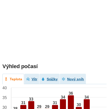
Výhled počasí
Teplota
Vítr
Srážky
Nový sníh
40
36
34
34
35
33
31
31
30
29
29
30
28