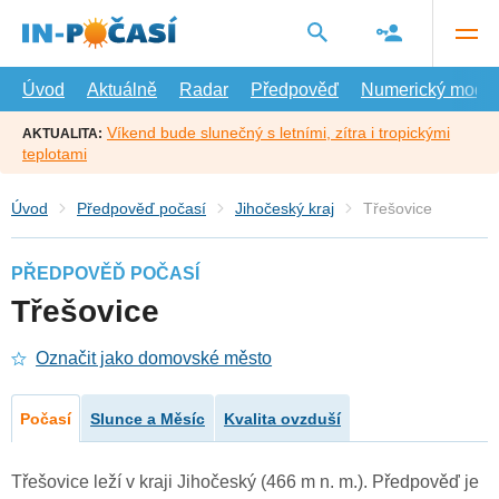
Přejít
na
hlavní
obsah
Úvod
Aktuálně
Radar
Předpověď
Numerický model
Víkend bude slunečný s letními, zítra i tropickými
AKTUALITA:
teplotami
Úvod
Předpověď počasí
Jihočeský kraj
Třešovice
PŘEDPOVĚĎ POČASÍ
Třešovice
Označit jako domovské město
Počasí
Slunce a Měsíc
Kvalita ovzduší
Třešovice leží v kraji Jihočeský (466 m n. m.). Předpověď je