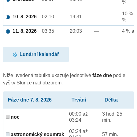
%
10 % a
10. 8. 2026
02:10
19:31
—
%
11. 8. 2026
03:35
20:03
—
4 % až
Lunární kalendář
Níže uvedená tabulka ukazuje jednotlivé
fáze dne
podle
výšky Slunce nad obzorem.
Fáze dne 7. 8. 2026
Trvání
Délka
00:00 až
3 hod. 25
noc
03:24
min.
03:24 až
astronomický soumrak
57 min.