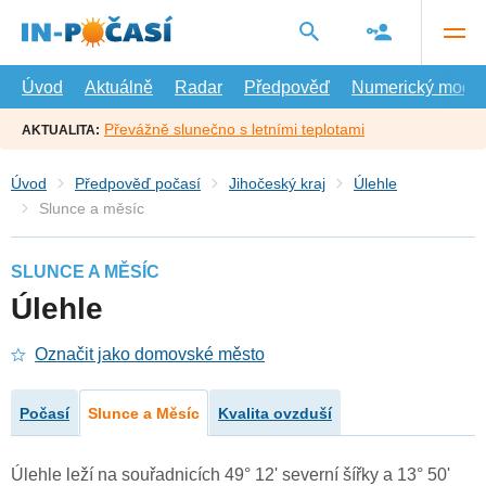
Přejít
na
hlavní
obsah
Úvod
Aktuálně
Radar
Předpověď
Numerický model
Převážně slunečno s letními teplotami
AKTUALITA:
Úvod
Předpověď počasí
Jihočeský kraj
Úlehle
Slunce a měsíc
SLUNCE A MĚSÍC
Úlehle
Označit jako domovské město
Počasí
Slunce a Měsíc
Kvalita ovzduší
Úlehle leží na souřadnicích 49° 12' severní šířky a 13° 50'