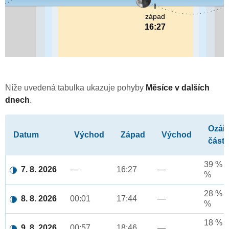
západ
16:27
Níže uvedená tabulka ukazuje pohyby
Měsíce v dalších
dnech
.
Ozář
Datum
Východ
Západ
Východ
část
39 % a
7. 8. 2026
—
16:27
—
%
28 % a
8. 8. 2026
00:01
17:44
—
%
18 % a
9. 8. 2026
00:57
18:46
—