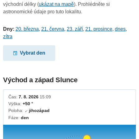
východní délky (
ukázat na mapě
). Prohlédněte si
astronomické údaje pro tuto lokalitu.
Dny:
20. března
,
21. června
,
23. září
,
21. prosince
,
dnes
,
zítra
Vybrat den
Východ a západ Slunce
Čas:
7. 8. 2026
15:09
Výška:
+50 °
Poloha:
jihozápad
↓
Fáze:
den