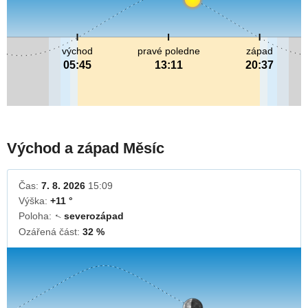
východ
pravé poledne
západ
05:45
13:11
20:37
Východ a západ Měsíc
Čas:
7. 8. 2026
15:09
Výška:
+11 °
Poloha:
severozápad
↓
Ozářená část:
32 %