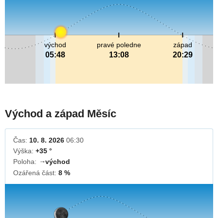
východ
pravé poledne
západ
05:48
13:08
20:29
Východ a západ Měsíc
Čas:
10. 8. 2026
06:30
Výška:
+35 °
Poloha:
východ
↓
Ozářená část:
8 %