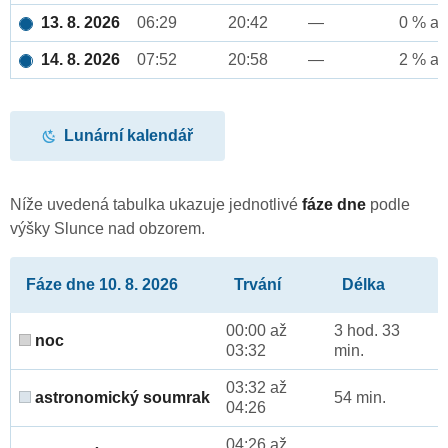
13. 8. 2026
06:29
20:42
—
0 % až
14. 8. 2026
07:52
20:58
—
2 % až
Lunární kalendář
Níže uvedená tabulka ukazuje jednotlivé
fáze dne
podle
výšky Slunce nad obzorem.
Fáze dne 10. 8. 2026
Trvání
Délka
00:00 až
3 hod. 33
noc
03:32
min.
03:32 až
astronomický soumrak
54 min.
04:26
04:26 až