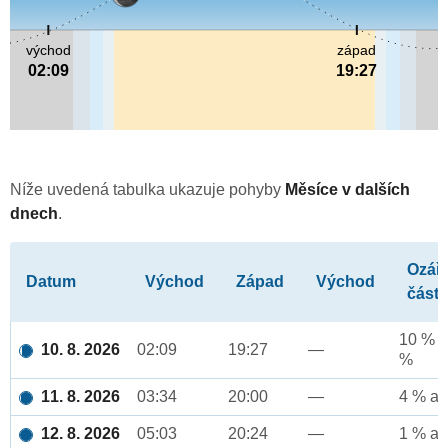
východ
západ
02:09
19:27
Níže uvedená tabulka ukazuje pohyby
Měsíce v dalších
dnech
.
Ozář
Datum
Východ
Západ
Východ
část
10 % a
10. 8. 2026
02:09
19:27
—
%
11. 8. 2026
03:34
20:00
—
4 % až
12. 8. 2026
05:03
20:24
—
1 % až