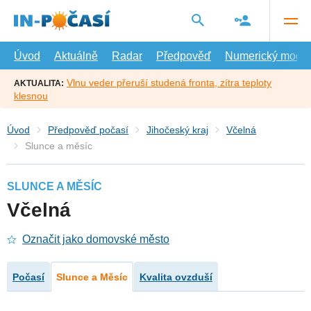
Přejít
na
hlavní
obsah
Úvod
Aktuálně
Radar
Předpověď
Numerický model
Vlnu veder přeruší studená fronta, zítra teploty
AKTUALITA:
klesnou
Úvod
Předpověď počasí
Jihočeský kraj
Včelná
Slunce a měsíc
SLUNCE A MĚSÍC
Včelná
Označit jako domovské město
Počasí
Slunce a Měsíc
Kvalita ovzduší