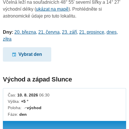
Včelná leží na souřadnicích 48° 55' severní šířky a 14° 27'
východní délky (
ukázat na mapě
). Prohlédněte si
astronomické údaje pro tuto lokalitu.
Dny:
20. března
,
21. června
,
23. září
,
21. prosince
,
dnes
,
zítra
Vybrat den
Východ a západ Slunce
Čas:
10. 8. 2026
06:30
Výška:
+5 °
Poloha:
východ
↓
Fáze:
den