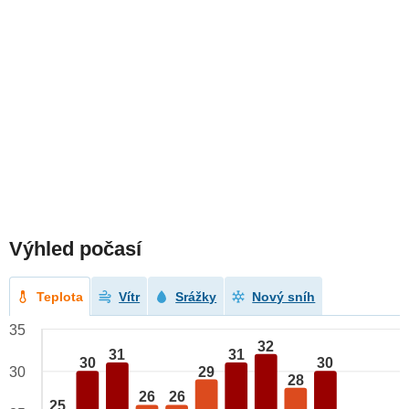
Výhled počasí
Teplota
Vítr
Srážky
Nový sníh
35
32
31
31
30
30
29
30
28
26
26
25