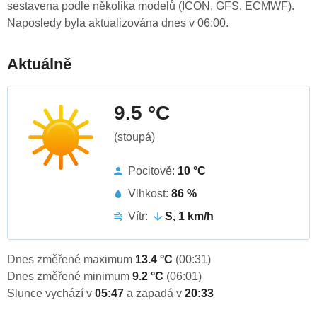
sestavena podle několika modelů (ICON, GFS, ECMWF).
Naposledy byla aktualizována dnes v 06:00.
Aktuálně
9.5 °C
(stoupá)
Pocitově:
10 °C
Vlhkost:
86 %
Vítr:
S, 1 km/h
Dnes změřené maximum
13.4 °C
(00:31)
Dnes změřené minimum
9.2 °C
(06:01)
Slunce vychází v
05:47
a zapadá v
20:33