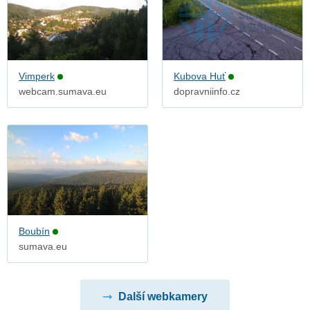
Vimperk
Kubova Huť
webcam.sumava.eu
dopravniinfo.cz
Boubín
sumava.eu
Další webkamery