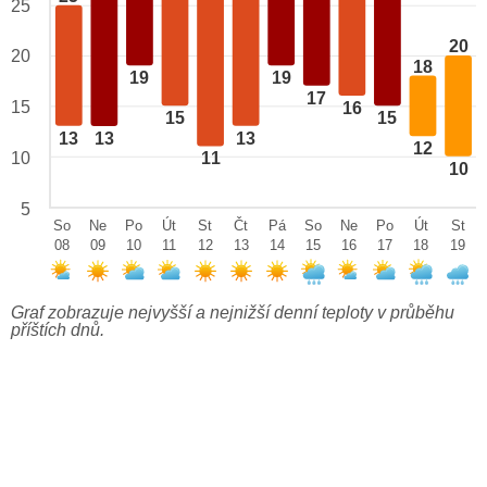
25
20
20
18
19
19
17
15
16
15
15
13
13
13
12
10
11
10
5
So
Ne
Po
Út
St
Čt
Pá
So
Ne
Po
Út
St
08
09
10
11
12
13
14
15
16
17
18
19
Graf zobrazuje nejvyšší a nejnižší denní teploty v průběhu
příštích dnů.