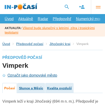
Přejít
na
hlavní
obsah
Úvod
Aktuálně
Radar
Předpověď
Numerický model
Víkend bude slunečný s letními, zítra i tropickými
AKTUALITA:
teplotami
Úvod
Předpověď počasí
Jihočeský kraj
Vimperk
PŘEDPOVĚĎ POČASÍ
Vimperk
Označit jako domovské město
Počasí
Slunce a Měsíc
Kvalita ovzduší
Vimperk leží v kraji Jihočeský (694 m n. m.). Předpověď je