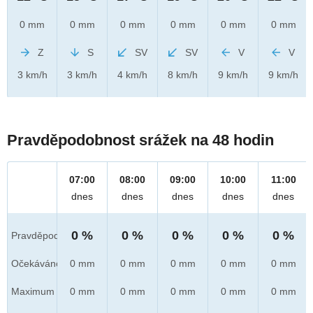
0 mm
0 mm
0 mm
0 mm
0 mm
0 mm
Z
S
SV
SV
V
V
3 km/h
3 km/h
4 km/h
8 km/h
9 km/h
9 km/h
Pravděpodobnost srážek na 48 hodin
07:00
08:00
09:00
10:00
11:00
dnes
dnes
dnes
dnes
dnes
0 %
0 %
0 %
0 %
0 %
Pravděpod.
Očekáváno
0 mm
0 mm
0 mm
0 mm
0 mm
Maximum
0 mm
0 mm
0 mm
0 mm
0 mm