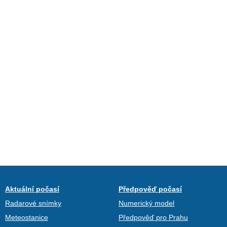
Aktuální počasí
Předpověď počasí
Radarové snímky
Numerický model
Meteostanice
Předpověď pro Prahu