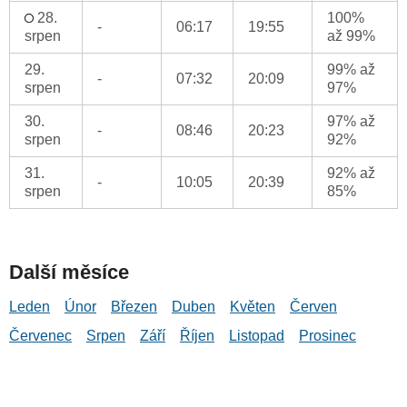
28.
100%
-
06:17
19:55
srpen
až 99%
29.
99% až
-
07:32
20:09
srpen
97%
30.
97% až
-
08:46
20:23
srpen
92%
31.
92% až
-
10:05
20:39
srpen
85%
Další měsíce
Leden
Únor
Březen
Duben
Květen
Červen
Červenec
Srpen
Září
Říjen
Listopad
Prosinec