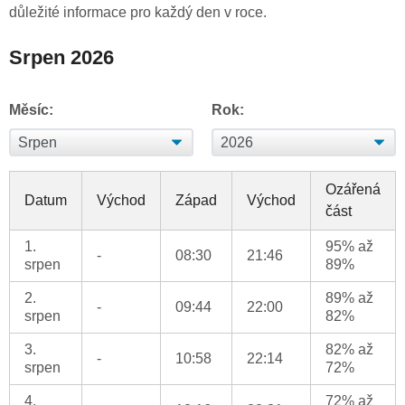
důležité informace pro každý den v roce.
Srpen 2026
Měsíc:
Rok:
Ozářená
Datum
Východ
Západ
Východ
část
1.
95% až
-
08:30
21:46
srpen
89%
2.
89% až
-
09:44
22:00
srpen
82%
3.
82% až
-
10:58
22:14
srpen
72%
4.
72% až