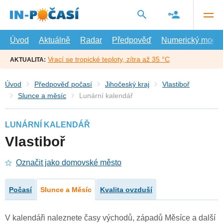
Přejít
na
hlavní
obsah
Úvod
Aktuálně
Radar
Předpověď
Numerický model
Vrací se tropické teploty, zítra až 35 °C
AKTUALITA:
Úvod
Předpověď počasí
Jihočeský kraj
Vlastiboř
Slunce a měsíc
Lunární kalendář
LUNÁRNÍ KALENDÁŘ
Vlastiboř
Označit jako domovské město
Počasí
Slunce a Měsíc
Kvalita ovzduší
V kalendáři naleznete časy východů, západů Měsíce a další