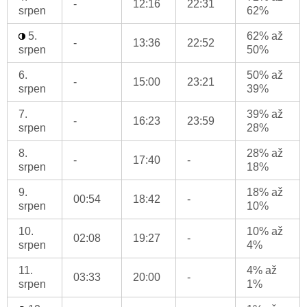
-
12:16
22:31
srpen
62%
5.
62% až
-
13:36
22:52
srpen
50%
6.
50% až
-
15:00
23:21
srpen
39%
7.
39% až
-
16:23
23:59
srpen
28%
8.
28% až
-
17:40
-
srpen
18%
9.
18% až
00:54
18:42
-
srpen
10%
10.
10% až
02:08
19:27
-
srpen
4%
11.
4% až
03:33
20:00
-
srpen
1%